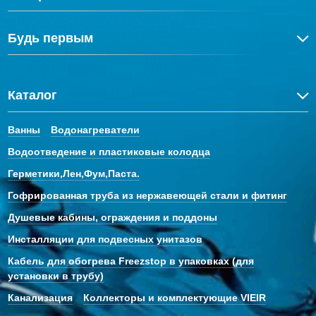
Будь первым
Каталог
Ванны
Водонагреватели
Водоотведение и пластиковые колодца
Герметики,Лен,Фум,Паста.
Гофрированная труба из нержавеющей стали и фитинг
Душевые кабины, ограждения и поддоны
Инсталляции для подвесных унитазов
Кабель для обогрева Freezstop в упаковках (для
установки в трубу)
Канализация
Коллекторы и комплектующие VIEIR