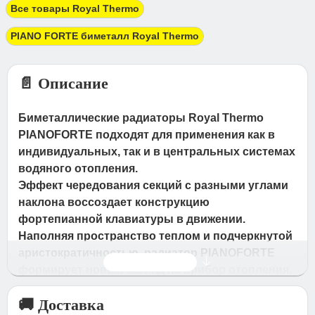
Все товары Royal Thermo
PIANO FORTE биметалл Royal Thermo
📄 Описание
Биметаллические радиаторы Royal Thermo
PIANOFORTE подходят для применения как в
индивидуальных, так и в центральных системах
водяного отопления.
Эффект чередования секций с разными углами
наклона воссоздает конструкцию
фортепианной клавиатуры в движении.
Наполняя пространство теплом и подчеркнутой
аристократичностью, радиатор PIANOFORTE
Читать дальше
формирует новый взгляд на прибор отопления,
превращаясь из надежного источника обогрева
🚚 Доставка
в изысканный арт-объект.