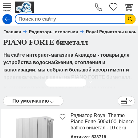
Вход
Главная
Радиаторы отопления
Royal Радиаторы и ко
PIANO FORTE биметалл
На сайте интернет-магазина Аквадом - товары для
устройства водоснабжения, отопления и
канализации. мы собрали большой ассортимент и
привлекательные цены на PIANO FORTE биметалл.
Читать дальше
В каталоге представлены ROYAL Радиаторы
биметалл - PIANO FORTE биметалл от ведущих
По умолчанию
мировых производителей. Вы можете
ознакомиться с фотографиями, описанием товаров,
Радиатор Royal Thermo
отзывами покупателей, техническими
Piano Forte 500х100, bianco
характеристиками, а также сравнить
traffico биметал - 10 секц.
понравившиеся модели и выбрать лучшую
Артикул: 533719