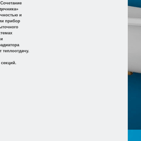
 Сочетание
рдечника»
очностью и
ии прибор
ыточного
стемах
 и
радиатора
т теплоотдачу.
 секций.