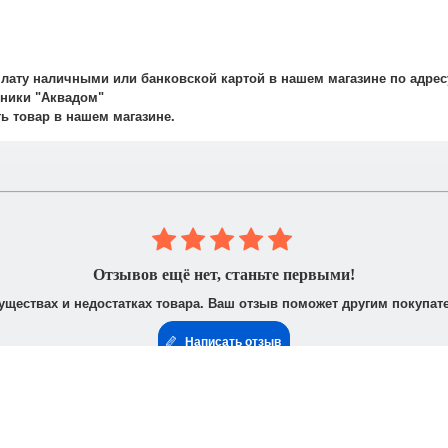
рудничаем со службой такси. Мы заранее оговариваем удобную дату
плату наличными или банковской картой в нашем магазине по адрес
авляет 700 рублей.
ехники "Аквадом"
не осуществляется.
ть товар в нашем магазине.
 юридическими лицами. После получения заказа Вам высылается счё
доставить доверенность от фирмы-плательщика.
Отзывов ещё нет, станьте первыми!
уществах и недостатках товара. Ваш отзыв поможет другим покупат
Написать отзыв