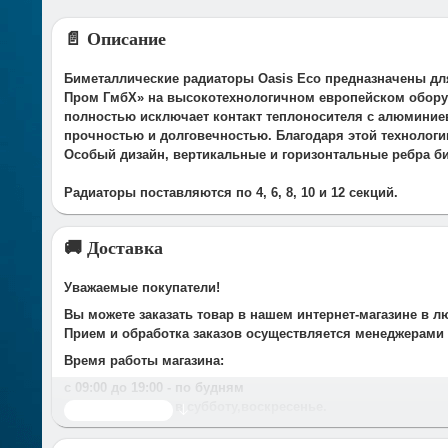
📄 Описание
Биметаллические радиаторы Oasis Eco предназначены дл
Пром ГмбХ» на высокотехнологичном европейском оборудо
полностью исключает контакт теплоносителя с алюминие
прочностью и долговечностью. Благодаря этой технологи
Особый дизайн, вертикальные и горизонтальные ребра би
Радиаторы поставляются по 4, 6, 8, 10 и 12 секций.
🚚 Доставка
Уважаемые покупатели!
Вы можете заказать товар в нашем интернет-магазине в л
Прием и обработка заказов осуществляется менеджерами
Время работы магазина:
с 09:00 дo 19:00
- по будням
с 10.00 до 16.00
- в субботу,вocкpeceньe.
Читать дальше
При получении нами Вашей заявки, в течение часа с Вам