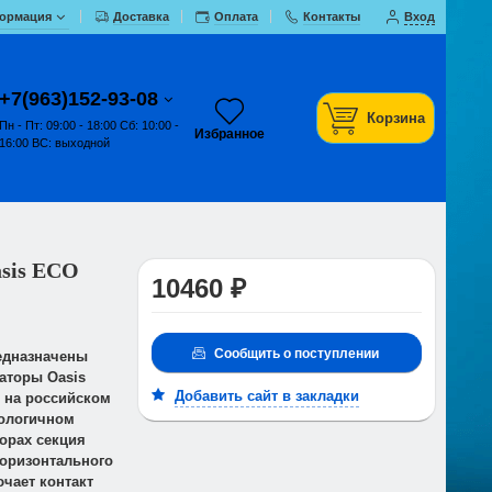
ормация
Доставка
Оплата
Контакты
Вход
+7(963)152-93-08
Корзина
Пн - Пт: 09:00 - 18:00 Сб: 10:00 -
Избранное
16:00 ВС: выходной
sis ECO
10460 ₽
Сообщить о поступлении
едназначены
аторы Oasis
Добавить сайт в закладки
 на российском
нологичном
орах секция
горизонтального
чает контакт