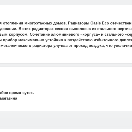
я отопления многоэтажных домов. Радиаторы Oasis Eco отечествен
вании. В этих радиаторах секция выполнена из стального вертика
вым корпусом. Сочетание алюминиевого «корпуса» и стального «се
и прибор максимально устойчив к воздействию избыточного давлен
металлического радиатора улучшают проход воздуха, что увеличив
юбое время суток.
 магазина
и свяжется наш менеджер для подтверждения и уточнения заказа.