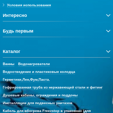
Условия использования
Интересно
Будь первым
Каталог
Ванны
Водонагреватели
Водоотведение и пластиковые колодца
Герметики,Лен,Фум,Паста.
Гофрированная труба из нержавеющей стали и фитинг
Душевые кабины, ограждения и поддоны
Инсталляции для подвесных унитазов
Кабель для обогрева Freezstop в упаковках (для