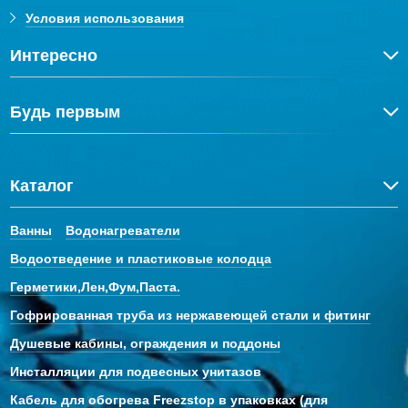
Условия использования
Интересно
Будь первым
Каталог
Ванны
Водонагреватели
Водоотведение и пластиковые колодца
Герметики,Лен,Фум,Паста.
Гофрированная труба из нержавеющей стали и фитинг
Душевые кабины, ограждения и поддоны
Инсталляции для подвесных унитазов
Кабель для обогрева Freezstop в упаковках (для