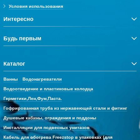
Условия использования
Интересно
Будь первым
Каталог
Ванны
Водонагреватели
Водоотведение и пластиковые колодца
Герметики,Лен,Фум,Паста.
Гофрированная труба из нержавеющей стали и фитинг
Душевые кабины, ограждения и поддоны
Инсталляции для подвесных унитазов
Кабель для обогрева Freezstop в упаковках (для