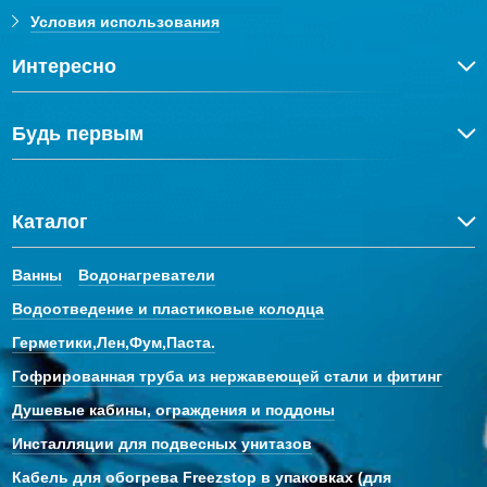
Условия использования
Интересно
Будь первым
Каталог
Ванны
Водонагреватели
Водоотведение и пластиковые колодца
Герметики,Лен,Фум,Паста.
Гофрированная труба из нержавеющей стали и фитинг
Душевые кабины, ограждения и поддоны
Инсталляции для подвесных унитазов
Кабель для обогрева Freezstop в упаковках (для