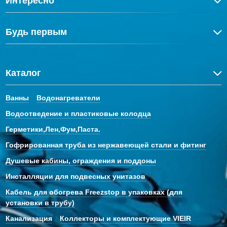
Интересно
Будь первым
Каталог
Ванны
Водонагреватели
Водоотведение и пластиковые колодца
Герметики,Лен,Фум,Паста.
Гофрированная труба из нержавеющей стали и фитинг
Душевые кабины, ограждения и поддоны
Инсталляции для подвесных унитазов
Кабель для обогрева Freezstop в упаковках (для
установки в трубу)
Канализация
Коллекторы и комплектующие VIEIR