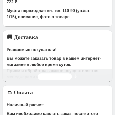
722 ₽
Муфта переходная вн.- вн. 110-90 (уп./шт.
1/15), описание, фото о товаре.
🚚 Доставка
Уважаемые покупатели!
Вы можете заказать товар в нашем интернет-
магазине в любое время суток.
Прием и обработка заказов осуществляется
Читать дальше
менеджерами магазина
Время работы магазина:
👛 Оплата
с 09:00 дo 19:00
- по будням
с 10.00 до 16.00
- в субботу,вocкpeceньe.
Наличный расчет:
При получении нами Вашей заявки, в течение
Вам необходимо сделать заказ, после этого