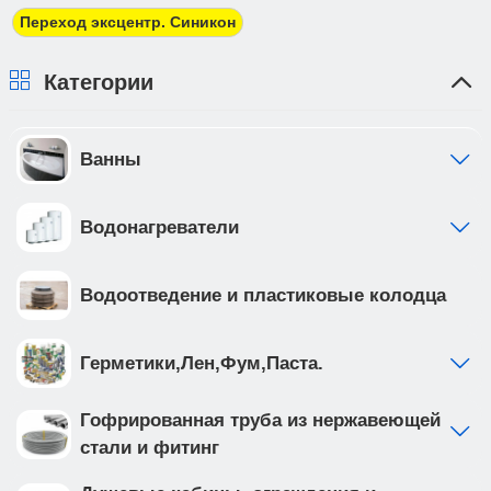
должны предоставить доверенность от фирмы-
Переход эксцентр. Синикон
плательщика.
Категории
Ванны
Водонагреватели
Водоотведение и пластиковые колодца
Герметики,Лен,Фум,Паста.
Гофрированная труба из нержавеющей
стали и фитинг