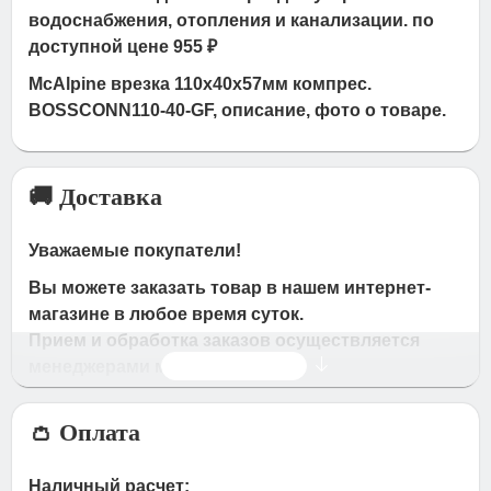
водоснабжения, отопления и канализации. по
доступной цене 955 ₽
McAlpine врезка 110х40х57мм компрес.
BOSSCONN110-40-GF, описание, фото о товаре.
🚚 Доставка
Уважаемые покупатели!
Вы можете заказать товар в нашем интернет-
магазине в любое время суток.
Прием и обработка заказов осуществляется
Читать дальше
менеджерами магазина
Время работы магазина:
👛 Оплата
с 09:00 дo 19:00
- по будням
с 10.00 до 16.00
- в субботу,вocкpeceньe.
Наличный расчет: