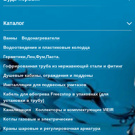
Каталог
Ванны
Водонагреватели
Водоотведение и пластиковые колодца
Герметики,Лен,Фум,Паста.
Гофрированная труба из нержавеющей стали и фитинг
Душевые кабины, ограждения и поддоны
Инсталляции для подвесных унитазов
Кабель для обогрева Freezstop в упаковках (для
установки в трубу)
Канализация
Коллекторы и комплектующие VIEIR
Котлы газовые и электрические
Краны шаровые и регулировочная арматура