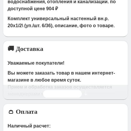
водоснабжения, отопления и канализации. по
доступной цене 904 ₽
Комплект универсальный настенный вн.р.
20х1/2\ (уп./шт. 6/36), описание, фото о товаре.
🚚 Доставка
Уважаемые покупатели!
Вы можете заказать товар в нашем интернет-
магазине в любое время суток.
Прием и обработка заказов осуществляется
Читать дальше
менеджерами магазина
Время работы магазина:
👛 Оплата
с 09:00 дo 19:00
- по будням
с 10.00 до 16.00
- в субботу,вocкpeceньe.
Наличный расчет:
При получении нами Вашей заявки, в течение