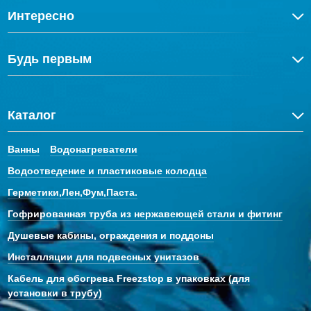
Интересно
Будь первым
Каталог
Ванны
Водонагреватели
Водоотведение и пластиковые колодца
Герметики,Лен,Фум,Паста.
Гофрированная труба из нержавеющей стали и фитинг
Душевые кабины, ограждения и поддоны
Инсталляции для подвесных унитазов
Кабель для обогрева Freezstop в упаковках (для
установки в трубу)