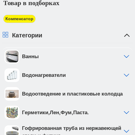
Товар в подборках
электронной почте для его оплаты в банке в
трехдневный срок. При получении товара Вы
должны предоставить доверенность от фирмы-
Компенсатор
плательщика.
Категории
Ванны
Водонагреватели
Водоотведение и пластиковые колодца
Герметики,Лен,Фум,Паста.
Гофрированная труба из нержавеющей