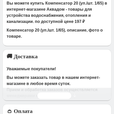
Вы можете купить Компенсатор 20 (уп./шт. 1/65) в
интернет-магазине Аквадом - товары для
устройства водоснабжения, отопления и
канализации. по доступной цене 197 ₽
Компенсатор 20 (уп./шт. 1/65), описание, фото о
товаре.
🚚 Доставка
Уважаемые покупатели!
Вы можете заказать товар в нашем интернет-
магазине в любое время суток.
Прием и обработка заказов осуществляется
Читать дальше
менеджерами магазина
Время работы магазина:
👛 Оплата
с 09:00 дo 19:00
- по будням