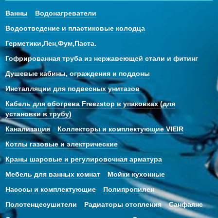
Ванны
Водонагреватели
Водоотведение и пластиковые колодца
Герметики,Лен,Фум,Паста.
Гофрированная труба из нержавеющей стали и фитинг
Душевые кабины, ограждения и поддоны
Инсталляции для подвесных унитазов
Кабель для обогрева Freezstop в упаковках (для
установки в трубу)
Канализация
Коллекторы и комплектующие VIEIR
Котлы газовые и электрические
Краны шаровые и регулировочная арматура
Мебель для ванных комнат
Мойки кухонные
Насосы и комплектующие
Полипропилен
Полотенцесушители
Радиаторы отопления
Санфаянс