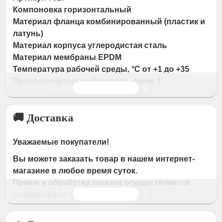
Компоновка горизонтальный
Материал фланца комбинированный (пластик и
латунь)
Материал корпуса углеродистая сталь
Материал мембраны EPDM
Температура рабочей среды, °C от +1 до +35
Присоединительный размер, дюйм 1
Читать дальше
Объём гидроаккумулятора, л. 24
Максимальное давление, бар 8
🚚 Доставка
Гарантия, год 2
Краткое описание
Уважаемые покупатели!
Гидроаккумулятор предохраняет насос от
Вы можете заказать товар в нашем интернет-
частого включения, что способствует
магазине в любое время суток.
увеличению ресурса насоса. Снижает
Прием и обработка заказов осуществляется
вероятность появления гидроудара в системе.
Читать дальше
менеджерами магазина
При отключении напряжения в сети выдает
Время работы магазина:
накопленный запас воды. Корпус из