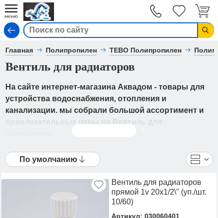
Вход
Главная
Полипропилен
TEBO Полипропилен
Полип
Вентиль для радиаторов
На сайте интернет-магазина Аквадом - товары для
устройства водоснабжения, отопления и
канализации. мы собрали большой ассортимент и
привлекательные цены на Вентиль для
Читать дальше
радиаторов.
В каталоге представлены Полипропилен БЕЛЫЙ
По умолчанию
- Вентиль для радиаторов от ведущих мировых
производителей. Вы можете ознакомиться с
Вентиль для радиаторов
фотографиями, описанием товаров, отзывами
прямой 1v 20х1/2\" (уп./шт.
покупателей, техническими характеристиками, а
10/60)
также сравнить понравившиеся модели и выбрать
Артикул: 030060401