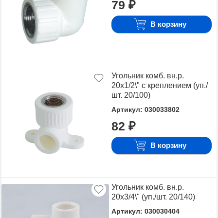
79 ₽
Для того чтобы купить Угольник комб. вн.р.,
достаточно оформить заявку на сайте или
В корзину
связаться с консультантом в режиме on-line.
Угольник комб. вн.р.
20х1/2\" с креплением (уп./
шт. 20/100)
Артикул: 030033802
82 ₽
В корзину
Угольник комб. вн.р.
20х3/4\" (уп./шт. 20/140)
Артикул: 030030404