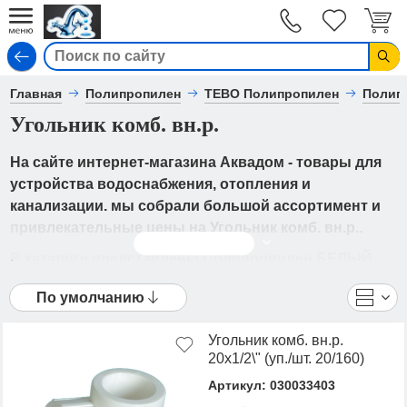
Вход
Главная
Полипропилен
TEBO Полипропилен
Полип
Угольник комб. вн.р.
На сайте интернет-магазина Аквадом - товары для
устройства водоснабжения, отопления и
канализации. мы собрали большой ассортимент и
привлекательные цены на Угольник комб. вн.р..
Читать дальше
В каталоге представлены Полипропилен БЕЛЫЙ
- Угольник комб. вн.р. от ведущих мировых
По умолчанию
производителей. Вы можете ознакомиться с
фотографиями, описанием товаров, отзывами
Угольник комб. вн.р.
покупателей, техническими характеристиками, а
20х1/2\" (уп./шт. 20/160)
также сравнить понравившиеся модели и выбрать
Артикул: 030033403
лучшую стоимость.