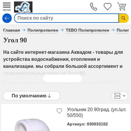
Вход
Главная
Полипропилен
TEBO Полипропилен
Полип
Угол 90
На сайте интернет-магазина Аквадом - товары для
устройства водоснабжения, отопления и
канализации. мы собрали большой ассортимент и
привлекательные цены на Угол 90.
Читать дальше
В каталоге представлены Полипропилен БЕЛЫЙ
- Угол 90 от ведущих мировых производителей. Вы
По умолчанию
можете ознакомиться с фотографиями, описанием
товаров, отзывами покупателей, техническими
Угольник 20 90град. (уп./шт.
характеристиками, а также сравнить
50/550)
понравившиеся модели и выбрать лучшую
Артикул: 030033102
стоимость.