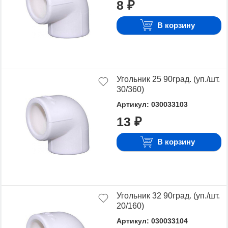
8 ₽
Для того чтобы купить Угол 90, достаточно
оформить заявку на сайте или связаться с
В корзину
консультантом в режиме on-line.
Угольник 25 90град. (уп./шт.
30/360)
Артикул: 030033103
13 ₽
В корзину
Угольник 32 90град. (уп./шт.
20/160)
Артикул: 030033104