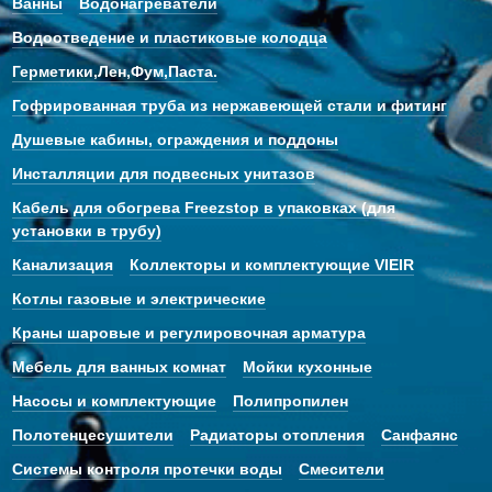
Ванны
Водонагреватели
Водоотведение и пластиковые колодца
Герметики,Лен,Фум,Паста.
Гофрированная труба из нержавеющей стали и фитинг
Душевые кабины, ограждения и поддоны
Инсталляции для подвесных унитазов
Кабель для обогрева Freezstop в упаковках (для
установки в трубу)
Канализация
Коллекторы и комплектующие VIEIR
Котлы газовые и электрические
Краны шаровые и регулировочная арматура
Мебель для ванных комнат
Мойки кухонные
Насосы и комплектующие
Полипропилен
Полотенцесушители
Радиаторы отопления
Санфаянс
Системы контроля протечки воды
Смесители