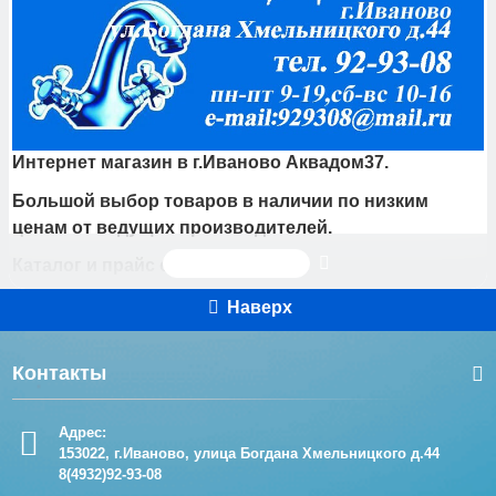
Интернет магазин в г.Иваново Аквадом37.
Большой выбор товаров в наличии по низким
ценам от ведущих производителей.
Читать дальше
Каталог и прайс сантехники.
Купить товары инженерной сантехники,
Наверх
канализации, газовые котлы, счетчики воды,
счетчики газа, товары для водоснабжения, насосы
Контакты
для скважины и колодца, циркуляционные насосы,
полипропилен, мебель для ванных комнат,
Адрес:
смесители, шланги, лейки душевые, акриловые и
153022, г.Иваново, улица Богдана Хмельницкого д.44
стальные ванны и многое другое.
8(4932)92-93-08