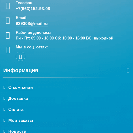
Удобный поиск по сайту и консультации наших
Телефон:
сотрудников.
+7(963)152-93-08
Email:
Помощь с выбором специалистов по монтажу
929308@mail.ru
водоснабжения, отопления, теплого пола,
сантехники, установка ванн и душевых кабин.
Рабочие дни/часы:
Пн - Пт: 09:00 - 18:00 Сб: 10:00 - 16:00 ВС: выходной
Выезд на объект, составление смет, помощь в
Мы в соц. сетях:
закупке материала.
Информация
О компании
Доставка
Оплата
Мои заказы
Новости