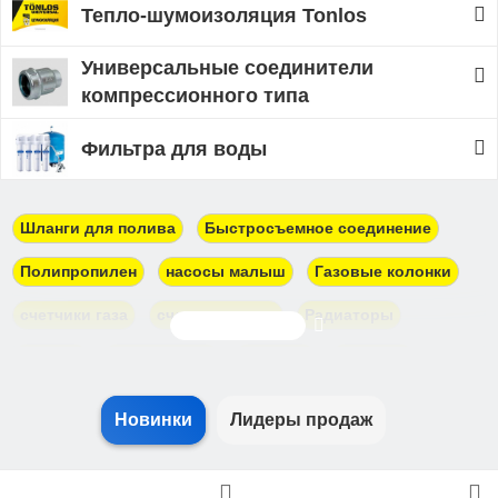
Тепло-шумоизоляция Tonlos
Универсальные соединители
компрессионного типа
Фильтра для воды
Шланги для полива
Быстросъемное соединение
Полипропилен
насосы малыш
Газовые колонки
счетчики газа
счетчики воды
Радиаторы
Показать еще
Насосы
Канализация
Джилекс
Unipump
Водонагреватели
Герметик
Новинки
Лидеры продаж