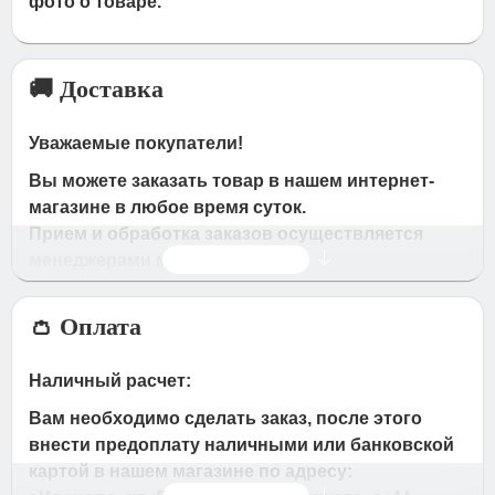
фото о товаре.
🚚 Доставка
Уважаемые покупатели!
Вы можете заказать товар в нашем интернет-
магазине в любое время суток.
Прием и обработка заказов осуществляется
Читать дальше
менеджерами магазина
Время работы магазина:
👛 Оплата
с 09:00 дo 19:00
- по будням
с 10.00 до 16.00
- в субботу,вocкpeceньe.
Наличный расчет:
При получении нами Вашей заявки, в течение
Вам необходимо сделать заказ, после этого
часа с Вами свяжется наш менеджер для
внести предоплату наличными или банковской
подтверждения и уточнения заказа.
картой в нашем магазине по адресу:
Срок доставки оговаривается при