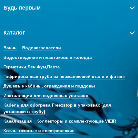
Будь первым
Каталог
Ванны
Водонагреватели
Водоотведение и пластиковые колодца
Герметики,Лен,Фум,Паста.
Гофрированная труба из нержавеющей стали и фитинг
Душевые кабины, ограждения и поддоны
Инсталляции для подвесных унитазов
Кабель для обогрева Freezstop в упаковках (для
установки в трубу)
Канализация
Коллекторы и комплектующие VIEIR
Котлы газовые и электрические