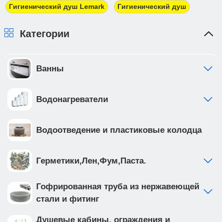
должны предоставить доверенность от фирмы-
Гигиенический душ Lemark
Гигиенический душ
плательщика.
Категории
Ванны
Водонагреватели
Водоотведение и пластиковые колодца
Герметики,Лен,Фум,Паста.
Гофрированная труба из нержавеющей
стали и фитинг
Душевые кабины, ограждения и