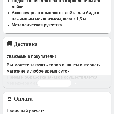
Подключение для шланга с креплением для
лейки
Аксессуары в комплекте: лейка для биде с
нажимным механизмом, шланг 1,5 м
Металлическая рукоятка
🚚 Доставка
Уважаемые покупатели!
Вы можете заказать товар в нашем интернет-
магазине в любое время суток.
Прием и обработка заказов осуществляется
Читать дальше
менеджерами магазина
Время работы магазина:
👛 Оплата
с 09:00 дo 19:00
- по будням
с 10.00 до 16.00
- в субботу,вocкpeceньe.
Наличный расчет: