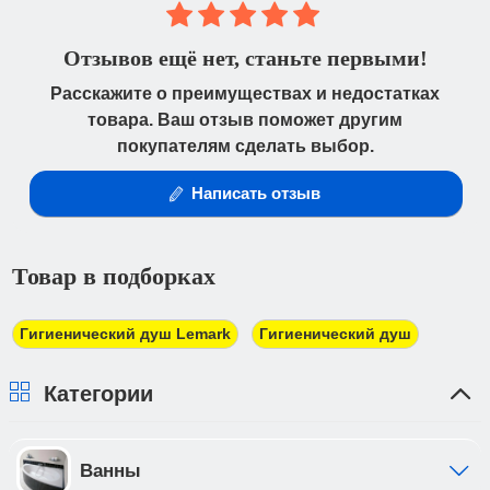
либо получить товар в нашем магазине.
У компании есть служба доставки,
дополнительно мы сотрудничаем со службой
Время работы магазина:
Отзывов ещё нет, станьте первыми!
такси. Мы заранее оговариваем удобную дату и
с 09:00 дo 19:00
- по будням
время и предупреждаем за час до приезда.
Расскажите о преимуществах и недостатках
товара. Ваш отзыв поможет другим
с 10.00 до 16.00
- в субботу, воскресенье.
Стоимость доставки до Вашего подъезда в
покупателям сделать выбор.
г.Иваново составляет 700 рублей.
Безналичный расчёт:
Написать отзыв
*Доставка осуществляется до подъезда.
Оплата товара по безналичному расчёту
Разгрузка товара не осуществляется.
возможна только юридическими лицами. После
получения заказа Вам высылается счёт по
Товар в подборках
электронной почте для его оплаты в банке в
трехдневный срок. При получении товара Вы
должны предоставить доверенность от фирмы-
Гигиенический душ Lemark
Гигиенический душ
плательщика.
Категории
Ванны