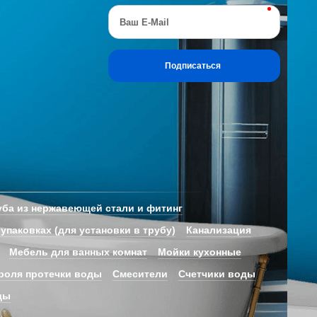
Ваш E-Mail
Подписаться
ба из нержавеющей стали и фитинг
 упаковках (для установки в трубу)
Канализация
Мебель для ванных комнат
Мойки кухонные
роля протечки воды
Смесители
Счетчики воды
ды