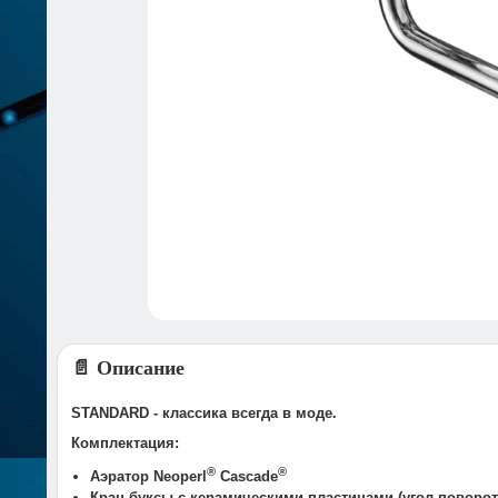
📄 Описание
STANDARD - классика всегда в моде.
Комплектация:
®
®
Аэратор Neoperl
Cascade
Кран-буксы с керамическими пластинами (угол поворота