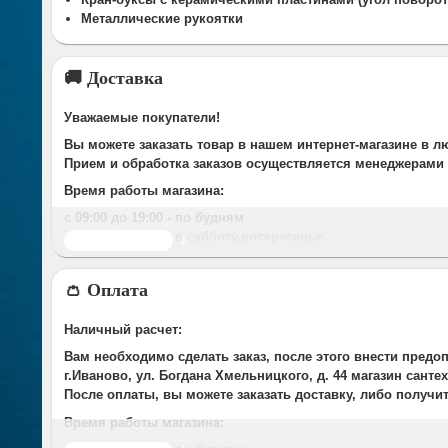
Металлические рукоятки
🚚 Доставка
Уважаемые покупатели!
Вы можете заказать товар в нашем интернет-магазине в л
Прием и обработка заказов осуществляется менеджерами
Время работы магазина:
с 09:00 дo 19:00
- по будням
с 10.00 до 16.00
- в субботу,вocкpeceньe.
Читать дальше
При получении нами Вашей заявки, в течение часа с Вам
👛 Оплата
Срок доставки оговаривается при подтверждении заказа.
Доставка по г. Иваново:
Наличный расчет:
У компании есть служба доставки, дополнительно мы сот
Вам необходимо сделать заказ, после этого внести предо
Стоимость доставки до Вашего подъезда в г.Иваново сост
г.Иваново, ул. Богдана Хмельницкого, д. 44 магазин сант
*Доставка осуществляется до подъезда. Разгрузка товара 
После оплаты, вы можете заказать доставку, либо получи
Время работы магазина: