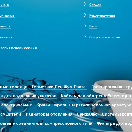
плата
Скидки
ои заказы
Рекомендуемые
овости
Блог
онтакты
Вопросы и ответы
словия использования
овые колодца
Герметики,Лен,Фум,Паста.
Гофрированная тру
и для подвесных унитазов
Кабель для обогрева Freezstop в
 электрические
Краны шаровые и регулировочная арматура
есушители
Радиаторы отопления
Санфаянс
Системы конт
альные соединители компрессионного типа
Фильтра для во