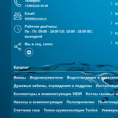
Телефон:
О
+7(963)152-93-08
Email:
М
929308@mail.ru
Н
Рабочие дни/часы:
Пн - Пт: 09:00 - 18:00 Сб: 10:00 - 16:00 ВС:
К
выходной
У
Мы в соц. сетях:
Каталог
Ванны
Водонагреватели
Водоотведение и пластик
Душевые кабины, ограждения и поддоны
Инсталляци
Коллекторы и комплектующие VIEIR
Котлы газовые и
Насосы и комплектующие
Полипропилен
Полотенц
Счетчики газа
Тепло-шумоизоляция Tonlos
Универс