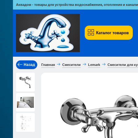
Аквадом - товары для устройства водоснабжения, отопления и канали
Каталог товаров
Назад
Главная
Смесители
Lemark
Смесители для к