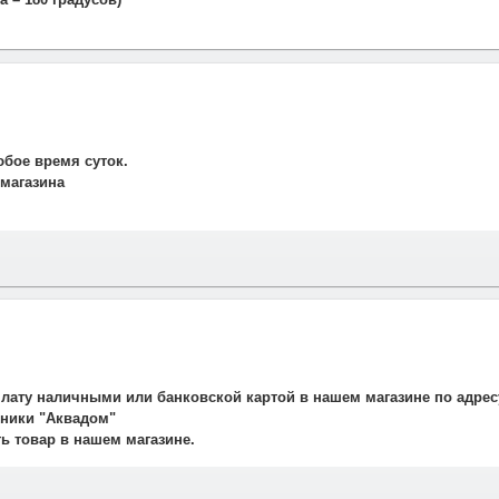
юбое время суток.
 магазина
и свяжется наш менеджер для подтверждения и уточнения заказа.
рудничаем со службой такси. Мы заранее оговариваем удобную дату
плату наличными или банковской картой в нашем магазине по адрес
авляет 700 рублей.
ехники "Аквадом"
не осуществляется.
ть товар в нашем магазине.