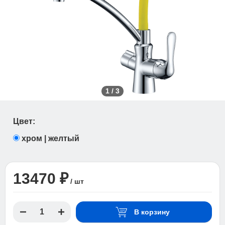
1
/
3
Цвет:
хром | желтый
13470 ₽
/ шт
В корзину