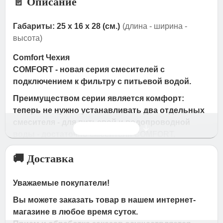
📄 Описание
Габариты: 25 x 16 x 28 (см.)
(длина - ширина -
высота)
Comfort Чехия
COMFORT - новая серия смесителей с
подключением к фильтру с питьевой водой.
Преимуществом серии является комфорт:
теперь не нужно устанавливать два отдельных
смесителя - для питьевой и водопроводной
Читать дальше
воды - достаточно смесителя COMFORT,
который объединяет достоинства двух изделий
🚚 Доставка
в одном эргономичном корпусе.
Комплектация:
Уважаемые покупатели!
®
Аэратор для водопроводной воды Neoperl
Вы можете заказать товар в нашем интернет-
®
Cascade
магазине в любое время суток.
®
Аэратор для питьевой воды Neoperl