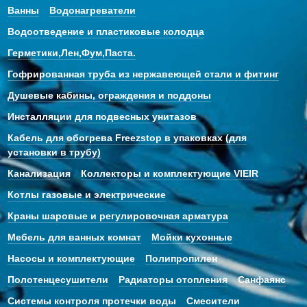
Ванны
Водонагреватели
Водоотведение и пластиковые колодца
Герметики,Лен,Фум,Паста.
Гофрированная труба из нержавеющей стали и фитинг
Душевые кабины, ограждения и поддоны
Инсталляции для подвесных унитазов
Кабель для обогрева Freezstop в упаковках (для
установки в трубу)
Канализация
Коллекторы и комплектующие VIEIR
Котлы газовые и электрические
Краны шаровые и регулировочная арматура
Мебель для ванных комнат
Мойки кухонные
Насосы и комплектующие
Полипропилен
Полотенцесушители
Радиаторы отопления
Санфаянс
Системы контроля протечки воды
Смесители