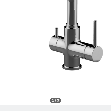
1
/
3