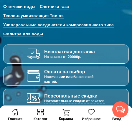
Счетчики воды
Счетчики газа
Тепло-шумоизоляция Tonlos
Универсальные соединители компрессионного типа
Фильтра для воды
Бесплатная доставка
На заказы от 20000р.
Оплата на выбор
Наличными или банковской
картой.
Персональные скидки
Накопительные скидки от заказов.
Гарантия и качество
Корзина
Главная
Каталог
Избранное
Вход
Забота о каждом клиенте.