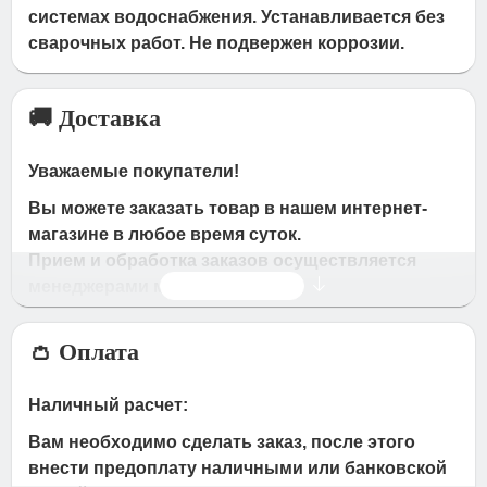
системах водоснабжения. Устанавливается без
сварочных работ. Не подвержен коррозии.
🚚 Доставка
Уважаемые покупатели!
Вы можете заказать товар в нашем интернет-
магазине в любое время суток.
Прием и обработка заказов осуществляется
Читать дальше
менеджерами магазина
Время работы магазина:
👛 Оплата
с 09:00 дo 19:00
- по будням
с 10.00 до 16.00
- в субботу,вocкpeceньe.
Наличный расчет:
При получении нами Вашей заявки, в течение
Вам необходимо сделать заказ, после этого
часа с Вами свяжется наш менеджер для
внести предоплату наличными или банковской
подтверждения и уточнения заказа.