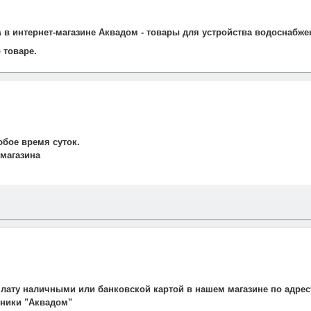
в интернет-магазине Аквадом - товары для устройства водоснабжен
 товаре.
юбое время суток.
 магазина
и свяжется наш менеджер для подтверждения и уточнения заказа.
рудничаем со службой такси. Мы заранее оговариваем удобную дату
плату наличными или банковской картой в нашем магазине по адрес
авляет 700 рублей.
ехники "Аквадом"