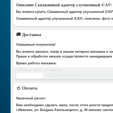
Описание Скважинный адаптер улучшенный \САУ\
Вы можете купить Скважинный адаптер улучшенный \САУ\ 
Скважинный адаптер улучшенный \САУ\, описание, фото о
🚚 Доставка
Уважаемые покупатели!
Вы можете заказать товар в нашем интернет-магазине в л
Прием и обработка заказов осуществляется менеджерами
Время работы магазина:
с 09:00 дo 19:00
- по будням
с 10.00 до 16.00
- в субботу,вocкpeceньe.
Читать дальше
При получении нами Вашей заявки, в течение часа с Вам
👛 Оплата
Срок доставки оговаривается при подтверждении заказа.
Доставка по г. Иваново:
Наличный расчет:
У компании есть служба доставки, дополнительно мы сот
Вам необходимо сделать заказ, после этого внести предо
Стоимость доставки до Вашего подъезда в г.Иваново сост
г.Иваново, ул. Богдана Хмельницкого, д. 44 магазин сант