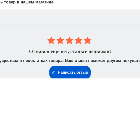
не осуществляется.
ть товар в нашем магазине.
 юридическими лицами. После получения заказа Вам высылается счё
доставить доверенность от фирмы-плательщика.
Отзывов ещё нет, станьте первыми!
уществах и недостатках товара. Ваш отзыв поможет другим покупат
Написать отзыв
формация
Интересно