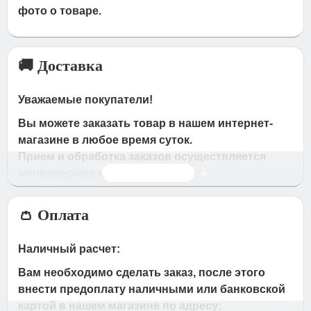
фото о товаре.
🚚 Доставка
Уважаемые покупатели!
Вы можете заказать товар в нашем интернет-
магазине в любое время суток.
Прием и обработка заказов осуществляется
Читать дальше
менеджерами магазина
Время работы магазина:
👛 Оплата
с 09:00 дo 19:00
- по будням
с 10.00 до 16.00
- в субботу,вocкpeceньe.
Наличный расчет:
При получении нами Вашей заявки, в течение
Вам необходимо сделать заказ, после этого
часа с Вами свяжется наш менеджер для
внести предоплату наличными или банковской
подтверждения и уточнения заказа.
картой в нашем магазине по адресу: