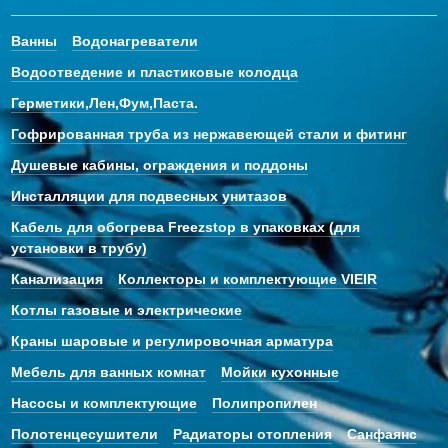
Ванны
Водонагреватели
Водоотведение и пластиковые колодца
Герметики,Лен,Фум,Паста.
Гофрированная труба из нержавеющей стали и фитинг
Душевые кабины, ограждения и поддоны
Инсталляции для подвесных унитазов
Кабель для обогрева Freezstop в упаковках (для
установки в трубу)
Канализация
Коллекторы и комплектующие VIEIR
Котлы газовые и электрические
Краны шаровые и регулировочная арматура
Мебель для ванных комнат
Мойки кухонные
Насосы и комплектующие
Полипропилен
Полотенцесушители
Радиаторы отопления
Санфаянс