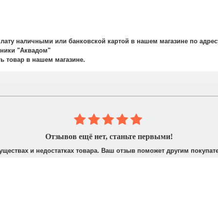
рудничаем со службой такси. Мы заранее оговариваем удобную дату
плату наличными или банковской картой в нашем магазине по адрес
авляет 700 рублей.
ехники "Аквадом"
не осуществляется.
ть товар в нашем магазине.
 юридическими лицами. После получения заказа Вам высылается счё
доставить доверенность от фирмы-плательщика.
Отзывов ещё нет, станьте первыми!
уществах и недостатках товара. Ваш отзыв поможет другим покупат
Написать отзыв