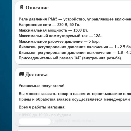
📄 Описание
Реле давления PM/5 — устройство, управляющее включен
Напряжение сети — 230 В, 50 Гц.
Максимальная мощность — 1500 Вт.
Максимальный коммутируемый ток — 12A.
Максимальное рабочее давление — 5 бар.
Диапазон регулирования давления включения — 1 - 2.5 ба
Диапазон регулирования давления выключения — 1.8 - 4.5
Присоединительный размер 1/4" (внутренняя резьба).
🚚 Доставка
Уважаемые покупатели!
Вы можете заказать товар в нашем интернет-магазине в л
Прием и обработка заказов осуществляется менеджерами
Время работы магазина:
с 09:00 дo 19:00
- по будням
с 10.00 до 16.00
- в субботу,вocкpeceньe.
Читать дальше
При получении нами Вашей заявки, в течение часа с Вам