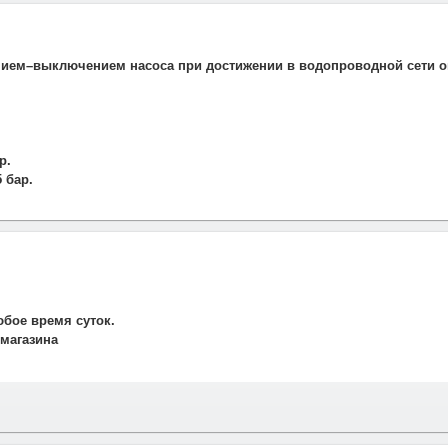
ием–выключением насоса при достижении в водопроводной сети оп
р.
 бар.
юбое время суток.
 магазина
и свяжется наш менеджер для подтверждения и уточнения заказа.