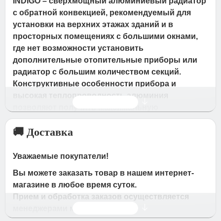
INDIGO – сверхмощный алюминиевый радиатор
с обратной конвекцией, рекомендуемый для
установки на верхних этажах зданий и в
просторных помещениях с большими окнами,
где нет возможности установить
дополнительные отопительные приборы или
радиатор с большим количеством секций.
Конструктивные особенности прибора и
высокая теплопроводность алюминия
Читать дальше
позволяют получить максимальную
теплоотдачу с одной секции – 192 Вт. В модели
🚚 Доставка
применена запатентованная технология
POWERSHIFT (дополнительное оребрение на
вертикальном коллекторе), увеличивающая
Уважаемые покупатели!
площадь рассеивания тепла и повышающая
Вы можете заказать товар в нашем интернет-
теплоотдачу радиатора на 5%. Кроме того,
магазине в любое время суток.
уникальной особенностью прибора является
Прием и обработка заказов осуществляется
дополнительное конвекционное крыло в
Читать дальше
менеджерами магазина
верхней части радиатора, отсекающее