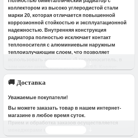
Полностью биметаллический радиатор с
коллектором из высоко углеродистой стали
марки 20, которая отличается повышенной
коррозионной стойкостью и эксплуатационной
надежностью. Внутренняя конструкция
радиатора полностью исключает контакт
теплоносителя с алюминиевым наружным
теплоизлучающим слоем, что позволяет
использовать агрессивный теплоноситель, в
Читать дальше
том числе антифриз с pH от 8 до 9,5. Корпус
радиатора обработан экологически чистым
🚚 Доставка
покрытием без тяжелых металлов и фосфатов
Oxsilan 9807, которое повышает
антикоррозийную стойкость и долговечность
Уважаемые покупатели!
прибора.
Вы можете заказать товар в нашем интернет-
Глубина - 80мм
магазине в любое время суток.
Полностью биметаллический радиатор с
Прием и обработка заказов осуществляется
коллектором из высоко углеродистой стали
Читать дальше
менеджерами магазина
марки 20, которая отличается повышенной