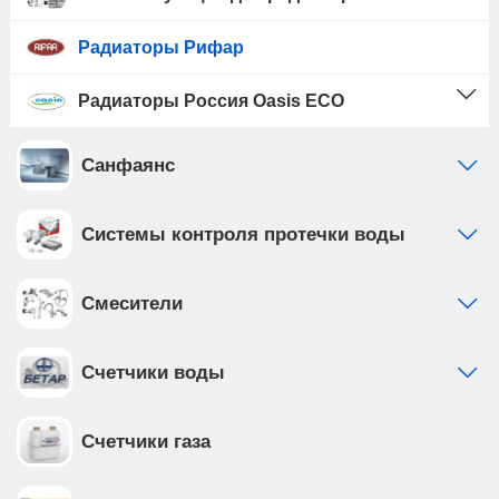
плоской прокладки, которое применяют в
Радиаторы Рифар
обычных биметаллических секционных
радиаторах.
Радиаторы Россия Oasis ECO
Каждая секция радиатора RIFAR Base состоит из
стальной трубы, залитой под высоким
Санфаянс
давлением высококачественным алюминиевым
сплавом, обладающим высокими
Системы контроля протечки воды
прочностными и антикоррозионными
свойствами. Полученное в результате изделие с
развитым оребрением обеспечивает
Смесители
эффективную теплоотдачу при максимальном
запасе прочности.
Счетчики воды
При производстве радиаторов компания
РИФАР использует стальные трубы
Счетчики газа
собственного изготовления из качественной
конструкционной стали, обеспечивающие