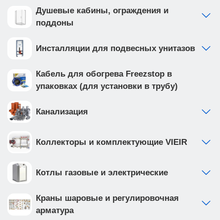
использовать прибор в сочетании с
Душевые кабины, ограждения и
панорамным остеклением окон.
поддоны
Радиаторы RIFAR Base предназначены для
Инсталляции для подвесных унитазов
использования в водяных системах отопления
открытого или закрытого типа, подключенным к
внешним теплосетям по зависимой или
Кабель для обогрева Freezstop в
независимой схемам.
упаковках (для установки в трубу)
Технические характеристики одной секции:
Канализация
Межосевое расстояние, мм 350
Габаритные размеры, мм высота 415, ширина
Коллекторы и комплектующие VIEIR
80, глубина 90
Номинальный тепловой поток, Вт 139
Объем теплоносителя, л 0,18
Котлы газовые и электрические
Масса, кг 1,25
Биметаллические секционные радиаторы RIFAR
Краны шаровые и регулировочная
Base широко используют при строительстве
арматура
новых и модернизации существующих систем