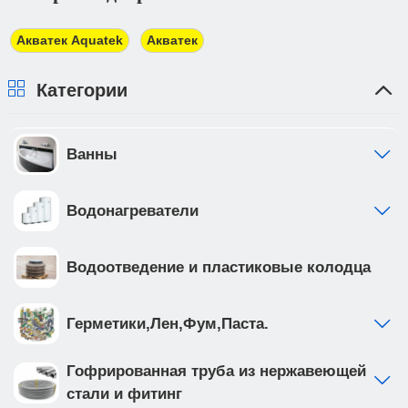
трехдневный срок. При получении товара Вы
должны предоставить доверенность от фирмы-
Акватек Aquatek
Акватек
плательщика.
Категории
Ванны
Водонагреватели
Водоотведение и пластиковые колодца
Герметики,Лен,Фум,Паста.
Гофрированная труба из нержавеющей
стали и фитинг