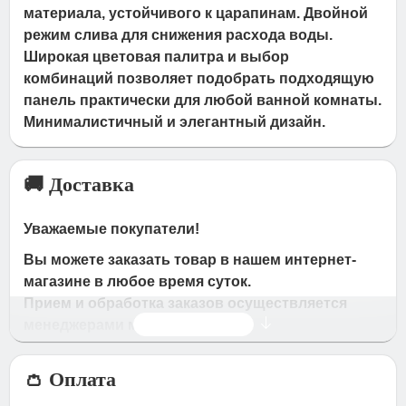
материала, устойчивого к царапинам. Двойной
режим слива для снижения расхода воды.
Широкая цветовая палитра и выбор
комбинаций позволяет подобрать подходящую
панель практически для любой ванной комнаты.
Минималистичный и элегантный дизайн.
🚚 Доставка
Уважаемые покупатели!
Вы можете заказать товар в нашем интернет-
магазине в любое время суток.
Прием и обработка заказов осуществляется
Читать дальше
менеджерами магазина
Время работы магазина:
👛 Оплата
с 09:00 дo 19:00
- по будням