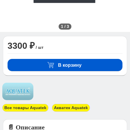
1
/
3
3300 ₽
/ шт
В корзину
Все товары Aquatek
Акватек Aquatek
📄 Описание