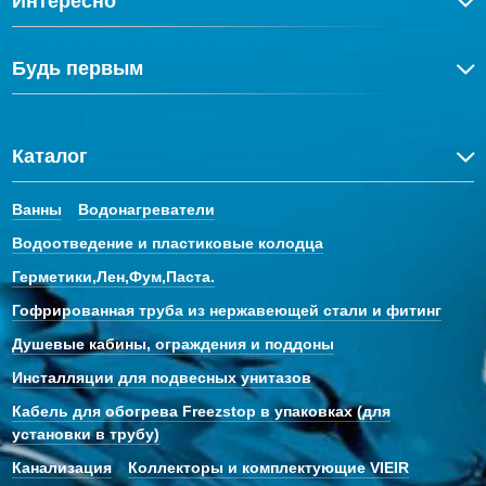
Интересно
Будь первым
Каталог
Ванны
Водонагреватели
Водоотведение и пластиковые колодца
Герметики,Лен,Фум,Паста.
Гофрированная труба из нержавеющей стали и фитинг
Душевые кабины, ограждения и поддоны
Инсталляции для подвесных унитазов
Кабель для обогрева Freezstop в упаковках (для
установки в трубу)
Канализация
Коллекторы и комплектующие VIEIR