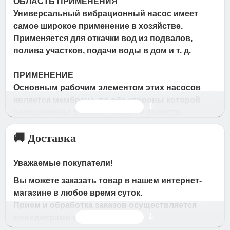
ОБЛАСТЬ ПРИМЕНЕНИЯ
Универсальный вибрационный насос имеет
самое широкое применение в хозяйстве.
Применяется для откачки вод из подвалов,
полива участков, подачи воды в дом и т. д.
ПРИМЕНЕНИЕ
Основным рабочим элементом этих насосов
является мембрана, по обе стороны которой
Читать дальше
расположены полости, в одной полости
находиться перекачиваемая жидкость (вода), а в
🚚 Доставка
другой — вибратор, который периодически
заставляет мембрану деформироваться.
В зависимости от ее изгиба рабочий объем
Уважаемые покупатели!
изменяется в большую или меньшую сторону,
Вы можете заказать товар в нашем интернет-
при этом соответственно уменьшается или
магазине в любое время суток.
увеличивается давление. Вначале создается
Прием и обработка заказов осуществляется
разрежение, открывается впускной клапан, и
Читать дальше
менеджерами магазина
вода всасывается внутрь. Затем вибратор