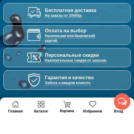
Бесплатная доставка
На заказы от 20000р.
Оплата на выбор
Наличными или банковской
картой.
Персональные скидки
Накопительные скидки от заказов.
Гарантия и качество
Забота о каждом клиенте.
Аквадом - товары для устройства водоснабжения,
Корзина
Главная
Каталог
Избранное
Вход
отопления и канализации.
© 2011 - 2026 Все права защищены