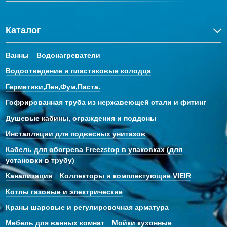
Каталог
Ванны
Водонагреватели
Водоотведение и пластиковые колодца
Герметики,Лен,Фум,Паста.
Гофрированная труба из нержавеющей стали и фитинг
Душевые кабины, ограждения и поддоны
Инсталляции для подвесных унитазов
Кабель для обогрева Freezstop в упаковках (для
установки в трубу)
Канализация
Коллекторы и комплектующие VIEIR
Котлы газовые и электрические
Краны шаровые и регулировочная арматура
Мебель для ванных комнат
Мойки кухонные