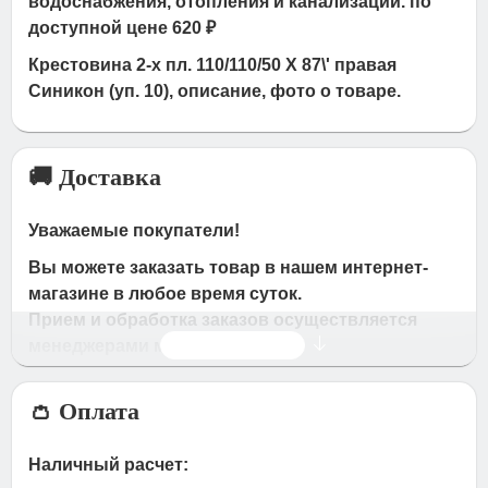
водоснабжения, отопления и канализации. по
доступной цене 620 ₽
Крестовина 2-х пл. 110/110/50 Х 87\' правая
Синикон (уп. 10), описание, фото о товаре.
🚚 Доставка
Уважаемые покупатели!
Вы можете заказать товар в нашем интернет-
магазине в любое время суток.
Прием и обработка заказов осуществляется
Читать дальше
менеджерами магазина
Время работы магазина:
👛 Оплата
с 09:00 дo 19:00
- по будням
с 10.00 до 16.00
- в субботу,вocкpeceньe.
Наличный расчет:
При получении нами Вашей заявки, в течение