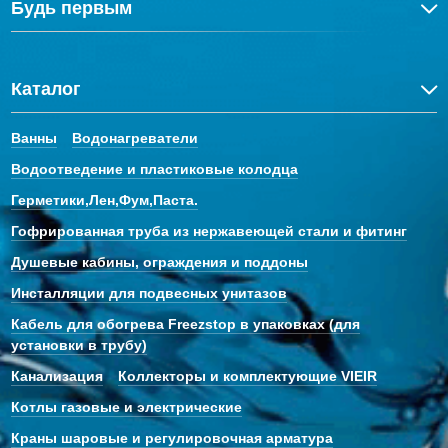
Будь первым
Каталог
Ванны
Водонагреватели
Водоотведение и пластиковые колодца
Герметики,Лен,Фум,Паста.
Гофрированная труба из нержавеющей стали и фитинг
Душевые кабины, ограждения и поддоны
Инсталляции для подвесных унитазов
Кабель для обогрева Freezstop в упаковках (для
установки в трубу)
Канализация
Коллекторы и комплектующие VIEIR
Котлы газовые и электрические
Краны шаровые и регулировочная арматура