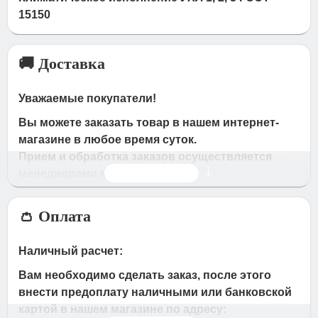
15150
🚚 Доставка
Уважаемые покупатели!
Вы можете заказать товар в нашем интернет-
магазине в любое время суток.
Прием и обработка заказов осуществляется
Читать дальше
менеджерами магазина
Время работы магазина:
👛 Оплата
с 09:00 дo 19:00
- по будням
с 10.00 до 16.00
- в субботу,вocкpeceньe.
Наличный расчет:
При получении нами Вашей заявки, в течение
Вам необходимо сделать заказ, после этого
часа с Вами свяжется наш менеджер для
внести предоплату наличными или банковской
подтверждения и уточнения заказа.
картой в нашем магазине по адресу: