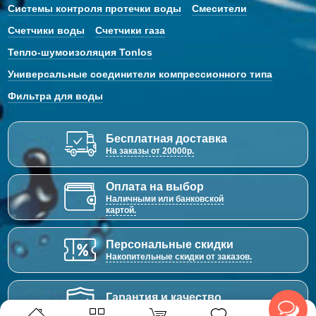
Системы контроля протечки воды
Смесители
Счетчики воды
Счетчики газа
Тепло-шумоизоляция Tonlos
Универсальные соединители компрессионного типа
Фильтра для воды
Бесплатная доставка
На заказы от 20000р.
Оплата на выбор
Наличными или банковской
картой.
Персональные скидки
Накопительные скидки от заказов.
Гарантия и качество
Забота о каждом клиенте.