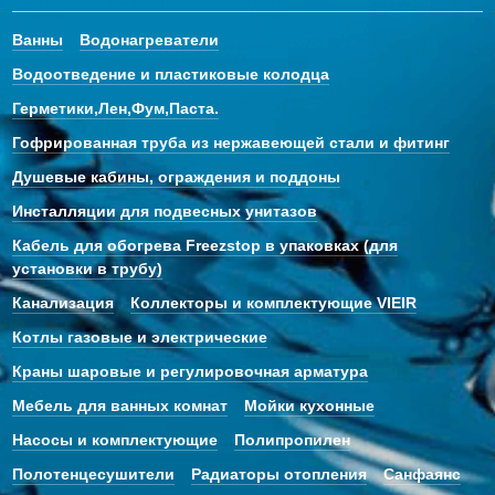
Ванны
Водонагреватели
Водоотведение и пластиковые колодца
Герметики,Лен,Фум,Паста.
Гофрированная труба из нержавеющей стали и фитинг
Душевые кабины, ограждения и поддоны
Инсталляции для подвесных унитазов
Кабель для обогрева Freezstop в упаковках (для
установки в трубу)
Канализация
Коллекторы и комплектующие VIEIR
Котлы газовые и электрические
Краны шаровые и регулировочная арматура
Мебель для ванных комнат
Мойки кухонные
Насосы и комплектующие
Полипропилен
Полотенцесушители
Радиаторы отопления
Санфаянс