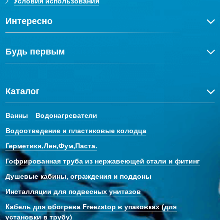
Условия использования
Интересно
Будь первым
Каталог
Ванны
Водонагреватели
Водоотведение и пластиковые колодца
Герметики,Лен,Фум,Паста.
Гофрированная труба из нержавеющей стали и фитинг
Душевые кабины, ограждения и поддоны
Инсталляции для подвесных унитазов
Кабель для обогрева Freezstop в упаковках (для
установки в трубу)