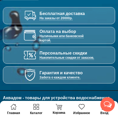
Бесплатная доставка
На заказы от 20000р.
Оплата на выбор
Наличными или банковской
картой.
Персональные скидки
Накопительные скидки от заказов.
Гарантия и качество
Забота о каждом клиенте.
Аквадом - товары для устройства водоснабжения,
отопления и канализации.
© 2011 - 2026 Все права защищены
Корзина
Главная
Каталог
Избранное
Вход