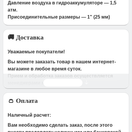
Давление воздуха в гидроаккумуляторе — 1,5
атм.
Присоединительные размеры — 1" (25 мм)
🚚 Доставка
Уважаемые покупатели!
Вы можете заказать товар в нашем интернет-
магазине в любое время суток.
Прием и обработка заказов осуществляется
Читать дальше
менеджерами магазина
Время работы магазина:
👛 Оплата
с 09:00 дo 19:00
- по будням
с 10.00 до 16.00
- в субботу,вocкpeceньe.
Наличный расчет:
При получении нами Вашей заявки, в течение
Вам необходимо сделать заказ, после этого
часа с Вами свяжется наш менеджер для