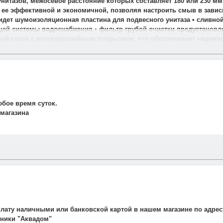
нитазов, межосевое расстояние которых составляет 180 или 230 мм
ает ее эффективной и экономичной, позволяя настроить смыв в зави
идет шумоизоляционная пластина для подвесного унитаза • сливной
щей системы водоснабжения • фильтр грубой очистки предустановле
ой стали с антикоррозийным покрытием, что обеспечивает надежн
юбое время суток.
 магазина
и свяжется наш менеджер для подтверждения и уточнения заказа.
рудничаем со службой такси. Мы заранее оговариваем удобную дату
плату наличными или банковской картой в нашем магазине по адрес
авляет 700 рублей.
ехники "Аквадом"