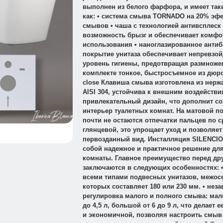
выполнен из белого фарфора, и имеет так
как: • система смыва TORNADO на 20% эфе
смывов • чаша с технологией антивсплеск
возможность брызг и обеспечивает комфо
использования • наноглазированное анти
покрытие унитаза обеспечивает непревзо
уровень гигиены, предотвращая размножен
комплекте тонкое, быстросъемное из дюро
close Клавиша смыва изготовлена из нер
AISI 304, устойчива к внешним воздействи
привлекательный дизайн, что дополнит с
интерьер туалетных комнат. На матовой п
почти не остаются отпечатки пальцев по 
глянцевой, это упрощает уход и позволяет
первозданный вид. Инсталляция SILENCIO
собой надежное и практичное решение дл
комнаты. Главное преимущество перед др
заключаются в следующих особенностях: 
всеми типами подвесных унитазов, межос
которых составляет 180 или 230 мм. • нез
регулировка малого и полного смыва: мал
до 4,5 л, большой от 6 до 9 л, что делает
и экономичной, позволяя настроить смыв