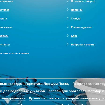
 компании
Отзывы о товарах
оставка
Новинки
плата
Скидки
ои заказы
Рекомендуемые
овости
Блог
онтакты
Вопросы и ответы
словия использования
овые колодца
Герметики,Лен,Фум,Паста.
Гофрированная тру
и для подвесных унитазов
Кабель для обогрева Freezstop в
 электрические
Краны шаровые и регулировочная арматура