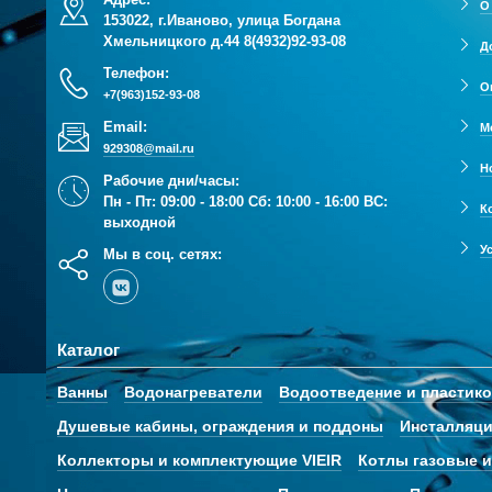
О
153022, г.Иваново, улица Богдана
Хмельницкого д.44
8(4932)92-93-08
Д
Телефон:
О
+7(963)152-93-08
Email:
М
929308@mail.ru
Н
Рабочие дни/часы:
Пн - Пт: 09:00 - 18:00 Сб: 10:00 - 16:00 ВС:
К
выходной
У
Мы в соц. сетях:
Каталог
Ванны
Водонагреватели
Водоотведение и пластик
Душевые кабины, ограждения и поддоны
Инсталляци
Коллекторы и комплектующие VIEIR
Котлы газовые и