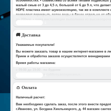
особенностях: • совместима со всеми типами подвесных у
малый смыв от 3 до 4,5 л, большой от 6 до 9 л, что дел
HDPE пластика имеет шумоизоляцию, так же в комплекте 
позволяет перекрыть поток воды в бачок отдельно от об
до 200мм. • рама инсталляции выполнена из высокопрочн
Читать дальше
🚚 Доставка
Уважаемые покупатели!
Вы можете заказать товар в нашем интернет-магазине в л
Прием и обработка заказов осуществляется менеджерами
Время работы магазина:
с 09:00 дo 19:00
- по будням
с 10.00 до 16.00
- в субботу,вocкpeceньe.
Читать дальше
При получении нами Вашей заявки, в течение часа с Вам
👛 Оплата
Срок доставки оговаривается при подтверждении заказа.
Доставка по г. Иваново:
Наличный расчет:
У компании есть служба доставки, дополнительно мы сот
Вам необходимо сделать заказ, после этого внести предо
Стоимость доставки до Вашего подъезда в г.Иваново сост
г.Иваново, ул. Богдана Хмельницкого, д. 44 магазин сант