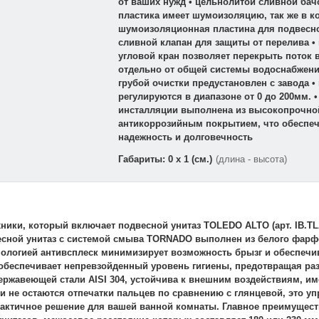
от ваших нужд • цельнолитой сливной бач
пластика имеет шумоизоляцию, так же в к
шумоизоляционная пластина для подвесног
сливной клапан для защиты от перелива •
угловой кран позволяет перекрыть поток 
отдельно от общей системы водоснабжени
грубой очистки предустановлен с завода 
регулируются в диапазоне от 0 до 200мм. •
инсталляции выполнена из высокопрочной
антикоррозийным покрытием, что обеспеч
надежность и долговечность
Габариты: 0 x 1 (см.)
(длина - высота)
ники, который включает подвесной унитаз TOLEDO ALTO (арт. IB.TL
двесной унитаз с системой смыва TORNADO выполнен из белого фарфо
нологией антивсплеск минимизирует возможность брызг и обеспечи
обеспечивает непревзойденный уровень гигиены, предотвращая раз
 нержавеющей стали AISI 304, устойчива к внешним воздействиям, 
и не остаются отпечатки пальцев по сравнению с глянцевой, это у
рактичное решение для вашей ванной комнаты. Главное преимущес