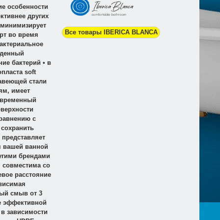
ие особенности
ктивнее других
 минимизирует
Все товары IBERICA BLANCA
рт во время
бактериальное
йденный
ие бактерий • в
пласта soft
жавеющей стали
ям, имеет
овременный
оверхности
сравнению с
 сохранить
 представляет
я вашей ванной
угими брендами
• совместима со
евое расстояние
ависимая
ый смыв от 3
 ее эффективной
 в зависимости