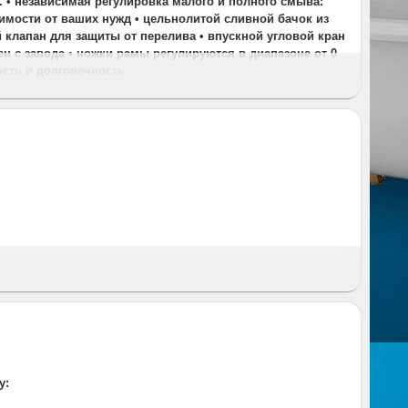
. • независимая регулировка малого и полного смыва:
симости от ваших нужд • цельнолитой сливной бачок из
 клапан для защиты от перелива • впускной угловой кран
н с завода • ножки рамы регулируются в диапазоне от 0
ость и долговечность
 и время и предупреждаем за час до приезда.
у: