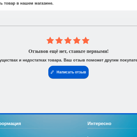
не осуществляется.
ть товар в нашем магазине.
 юридическими лицами. После получения заказа Вам высылается счё
доставить доверенность от фирмы-плательщика.
Отзывов ещё нет, станьте первыми!
уществах и недостатках товара. Ваш отзыв поможет другим покупат
Написать отзыв
формация
Интересно