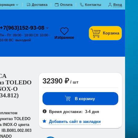
ормация
Доставка
Оплата
Контакты
Вход
+7(963)152-93-08
Корзина
Пн - Пт: 09:00 - 18:00 Сб: 10:00 -
Избранное
16:00 ВС: выходной
CA
32390 ₽
таз TOLEDO
/ шт
INOX-O
34.812)
В корзину
Время доставки: 3-4 дня
мплектом
 унитаз TOLEDO
Добавить сайт в закладки
а INOX-O цвета
IB.B081.002.003
ORNADO