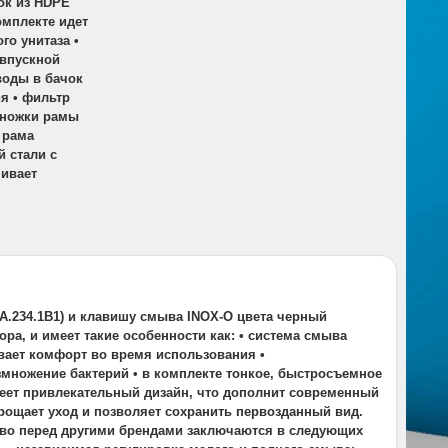
ок из HDPE
омплекте идет
о унитаза •
 впускной
воды в бачок
я • фильтр
• ножки рамы
 рама
 стали с
ивает
A.234.1B1) и клавишу смыва INOX-O цвета черный
ра, и имеет такие особенности как: • система смыва
вает комфорт во время использования •
множение бактерий • в комплекте тонкое, быстросъемное
имеет привлекательный дизайн, что дополнит современный
прощает уход и позволяет сохранить первозданный вид.
тво перед другими брендами заключаются в следующих