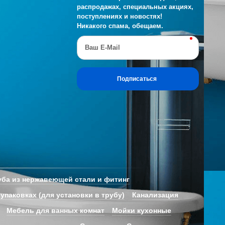
распродажах, специальных акциях,
поступлениях и новостях!
Никакого спама, обещаем.
Ваш E-Mail
Подписаться
ба из нержавеющей стали и фитинг
 упаковках (для установки в трубу)
Канализация
Мебель для ванных комнат
Мойки кухонные