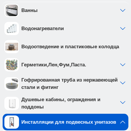
завода • ножки рамы регулируются в диапазоне
от 0 до 200мм. • рама инсталляции выполнена из
Ванны
высокопрочной стали с антикоррозийным
покрытием, что обеспечивает надежность и
Водонагреватели
долговечность Приобретая продукцию вы
обеспечиваете спокойствие и комфорт в вашем
доме на долгие годы вперед.
Водоотведение и пластиковые колодца
Создайте идеальную ванную комнату с
комплектом сантехники, который включает
подвесной унитаз TOLEDO ALTO (арт.
Герметики,Лен,Фум,Паста.
IB.TLA.234.1B1) и клавишу смыва INOX-C цвета
золото матовое, нержавеющая сталь (арт.
Гофрированная труба из нержавеющей
IB.B011.005.000 ). Подвесной унитаз с системой
стали и фитинг
смыва TORNADO выполнен из белого фарфора,
и имеет такие особенности как: • система смыва
Душевые кабины, ограждения и
TORNADO на 20% эфективнее других смывов •
поддоны
чаша с технологией антивсплеск минимизирует
возможность брызг и обеспечивает комфорт во
Инсталляции для подвесных унитазов
время использования • наноглазированное