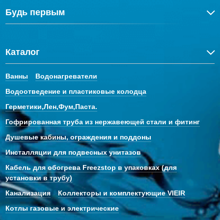
Будь первым
Каталог
Ванны
Водонагреватели
Водоотведение и пластиковые колодца
Герметики,Лен,Фум,Паста.
Гофрированная труба из нержавеющей стали и фитинг
Душевые кабины, ограждения и поддоны
Инсталляции для подвесных унитазов
Кабель для обогрева Freezstop в упаковках (для
установки в трубу)
Канализация
Коллекторы и комплектующие VIEIR
Котлы газовые и электрические