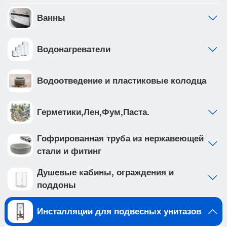
отдельно от общей системы водоснабжения •
фильтр грубой очистки предустановлен с
Ванны
завода • ножки рамы регулируются в диапазоне
от 0 до 200мм. • рама инсталляции выполнена из
Водонагреватели
высокопрочной стали с антикоррозийным
покрытием, что обеспечивает надежность и
долговечность
Водоотведение и пластиковые колодца
Создайте идеальную ванную комнату с
комплектом сантехники, который включает
подвесной унитаз TOLEDO ALTO (арт.
Герметики,Лен,Фум,Паста.
IB.TLA.231.1B1) и клавишу смыва INOX-C цвета
хром матовый, нержавеющая сталь (арт.
Гофрированная труба из нержавеющей
IB.B011.003.002 ). Подвесной унитаз с
стали и фитинг
безободковой системой смыва выполнен из
белого фарфора, и имеет такие особенности
Душевые кабины, ограждения и
как: • отсутствие ободка не мешает потоку воды
поддоны
и не дает места для скопления грязи и бактерий
• чаша с технологией антивсплеск
Инсталляции для подвесных унитазов
минимизирует возможность брызг и