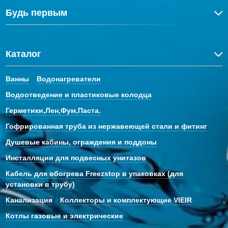
Будь первым
Каталог
Ванны
Водонагреватели
Водоотведение и пластиковые колодца
Герметики,Лен,Фум,Паста.
Гофрированная труба из нержавеющей стали и фитинг
Душевые кабины, ограждения и поддоны
Инсталляции для подвесных унитазов
Кабель для обогрева Freezstop в упаковках (для
установки в трубу)
Канализация
Коллекторы и комплектующие VIEIR
Котлы газовые и электрические