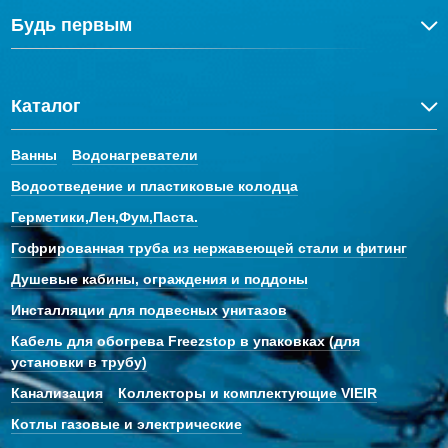
Будь первым
Каталог
Ванны
Водонагреватели
Водоотведение и пластиковые колодца
Герметики,Лен,Фум,Паста.
Гофрированная труба из нержавеющей стали и фитинг
Душевые кабины, ограждения и поддоны
Инсталляции для подвесных унитазов
Кабель для обогрева Freezstop в упаковках (для
установки в трубу)
Канализация
Коллекторы и комплектующие VIEIR
Котлы газовые и электрические