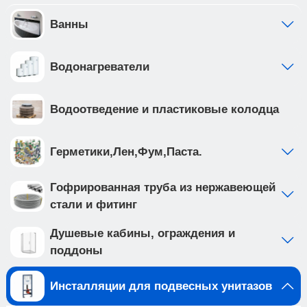
обеспечивает надежность и долговечность
Создайте идеальную ванную комнату с
Ванны
комплектом сантехники, который включает
подвесной унитаз TOLEDO ALTO (IB.TLA.234.1B1)
Водонагреватели
и клавишу смыва ESTI-S цвета хром глянцевый,
ABS пластик (арт. IB.B085.003.002). Подвесной
унитаз с системой смыва TORNADO выполнен
Водоотведение и пластиковые колодца
из белого фарфора, и имеет такие особенности
как: • система смыва TORNADO на 20%
эфективнее других смывов • чаша с
Герметики,Лен,Фум,Паста.
технологией антивсплеск минимизирует
возможность брызг и обеспечивает комфорт во
Гофрированная труба из нержавеющей
время использования • наноглазированное
стали и фитинг
антибактериальное покрытие унитаза
обеспечивает непревзойденный уровень
Душевые кабины, ограждения и
гигиены, предотвращая размножение бактерий •
поддоны
в комплекте тонкое, быстросъемное из
дюропласта soft close Клавиша смыва
Инсталляции для подвесных унитазов
изготовлена из ABS пластика, устойчива к