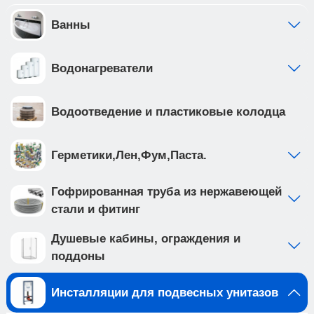
обеспечивает надежность и долговечность
Создайте идеальную ванную комнату с
Ванны
комплектом сантехники, который включает
подвесной унитаз TOLEDO ALTO (IB.TLA.234.1B1)
Водонагреватели
и клавишу смыва ESTI-S белого глянцевого
цвета, ABS пластик (IB.B085.005.000). Подвесной
унитаз с системой смыва TORNADO выполнен
Водоотведение и пластиковые колодца
из белого фарфора, и имеет такие особенности
как: • система смыва TORNADO на 20%
эфективнее других смывов • чаша с
Герметики,Лен,Фум,Паста.
технологией антивсплеск минимизирует
возможность брызг и обеспечивает комфорт во
Гофрированная труба из нержавеющей
время использования • наноглазированное
стали и фитинг
антибактериальное покрытие унитаза
обеспечивает непревзойденный уровень
Душевые кабины, ограждения и
гигиены, предотвращая размножение бактерий •
поддоны
в комплекте тонкое, быстросъемное из
дюропласта soft close Клавиша смыва
Инсталляции для подвесных унитазов
изготовлена из ABS пластика, устойчива к