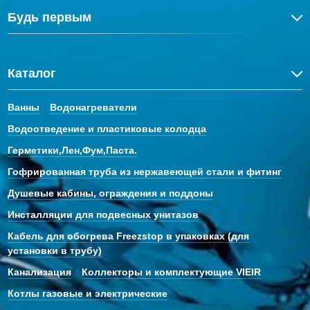
Будь первым
Каталог
Ванны
Водонагреватели
Водоотведение и пластиковые колодца
Герметики,Лен,Фум,Паста.
Гофрированная труба из нержавеющей стали и фитинг
Душевые кабины, ограждения и поддоны
Инсталляции для подвесных унитазов
Кабель для обогрева Freezstop в упаковках (для
установки в трубу)
Канализация
Коллекторы и комплектующие VIEIR
Котлы газовые и электрические