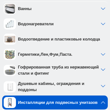
отдельно от общей системы водоснабжения •
фильтр грубой очистки предустановлен с
Ванны
завода • ножки рамы регулируются в диапазоне
от 0 до 200мм. • рама инсталляции выполнена из
Водонагреватели
высокопрочной стали с антикоррозийным
покрытием, что обеспечивает надежность и
долговечность
Водоотведение и пластиковые колодца
Создайте идеальную ванную комнату с
комплектом сантехники, который включает
подвесной унитаз TOLEDO ALTO (арт.
Герметики,Лен,Фум,Паста.
IB.TLA.231.1B1) и клавишу смыва ESTI-R цвета
хром глянцевый, ABS пластик (арт.
Гофрированная труба из нержавеющей
IB.B021.003.002 ). Подвесной унитаз с
стали и фитинг
безободковой системой смыва выполнен из
белого фарфора, и имеет такие особенности
Душевые кабины, ограждения и
как: • отсутствие ободка не мешает потоку воды
поддоны
и не дает места для скопления грязи и бактерий
• чаша с технологией антивсплеск
Инсталляции для подвесных унитазов
минимизирует возможность брызг и