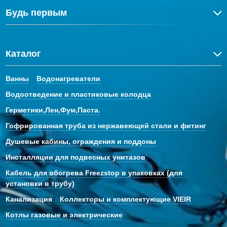
Будь первым
Каталог
Ванны
Водонагреватели
Водоотведение и пластиковые колодца
Герметики,Лен,Фум,Паста.
Гофрированная труба из нержавеющей стали и фитинг
Душевые кабины, ограждения и поддоны
Инсталляции для подвесных унитазов
Кабель для обогрева Freezstop в упаковках (для
установки в трубу)
Канализация
Коллекторы и комплектующие VIEIR
Котлы газовые и электрические