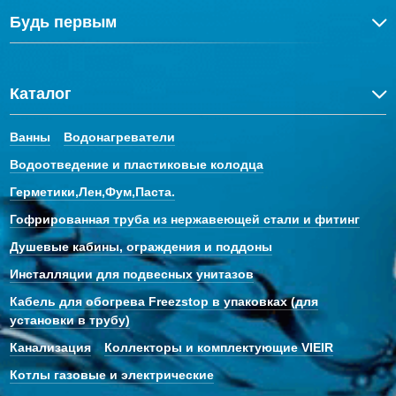
Будь первым
Каталог
Ванны
Водонагреватели
Водоотведение и пластиковые колодца
Герметики,Лен,Фум,Паста.
Гофрированная труба из нержавеющей стали и фитинг
Душевые кабины, ограждения и поддоны
Инсталляции для подвесных унитазов
Кабель для обогрева Freezstop в упаковках (для
установки в трубу)
Канализация
Коллекторы и комплектующие VIEIR
Котлы газовые и электрические