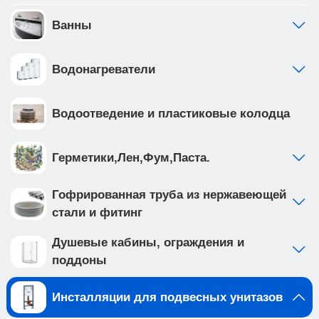
отдельно от общей системы водоснабжения •
фильтр грубой очистки предустановлен с
Ванны
завода • ножки рамы регулируются в диапазоне
от 0 до 200мм. • рама инсталляции выполнена из
Водонагреватели
высокопрочной стали с антикоррозийным
покрытием, что обеспечивает надежность и
долговечность Приобретая продукцию вы
Водоотведение и пластиковые колодца
обеспечиваете спокойствие и комфорт в вашем
доме на долгие годы вперед.
Создайте идеальную ванную комнату с
Герметики,Лен,Фум,Паста.
комплектом сантехники, который включает
подвесной унитаз TOLEDO ALTO (арт.
Гофрированная труба из нержавеющей
IB.TLA.231.1B1) и клавишу смыва ESTI-O цвета
стали и фитинг
серый матовый,, ABS пластик (арт.
IB.B082.007.000 ). Подвесной унитаз с
Душевые кабины, ограждения и
безободковой системой смыва выполнен из
поддоны
белого фарфора, и имеет такие особенности
как: • отсутствие ободка не мешает потоку воды
Инсталляции для подвесных унитазов
и не дает места для скопления грязи и бактерий