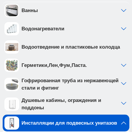
отдельно от общей системы водоснабжения •
фильтр грубой очистки предустановлен с
Ванны
завода • ножки рамы регулируются в диапазоне
от 0 до 200мм. • рама инсталляции выполнена из
Водонагреватели
высокопрочной стали с антикоррозийным
покрытием, что обеспечивает надежность и
долговечность
Водоотведение и пластиковые колодца
Создайте идеальную ванную комнату с
комплектом сантехники, который включает
подвесной унитаз BURGOS ALTO (арт.
Герметики,Лен,Фум,Паста.
IB.BRA.231.1B1) и клавишу смыва INOX-O цвета
золото глянцевое, нержавеющая сталь (арт.
Гофрированная труба из нержавеющей
IB.B081.006.002 ). Подвесной унитаз с
стали и фитинг
безободковой системой смыва выполнен из
белого фарфора, и имеет такие особенности
Душевые кабины, ограждения и
как: • отсутствие ободка не мешает потоку воды
поддоны
и не дает места для скопления грязи и бактерий
• чаша с технологией антивсплеск
Инсталляции для подвесных унитазов
минимизирует возможность брызг и