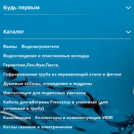
Будь первым
Каталог
Ванны
Водонагреватели
Водоотведение и пластиковые колодца
Герметики,Лен,Фум,Паста.
Гофрированная труба из нержавеющей стали и фитинг
Душевые кабины, ограждения и поддоны
Инсталляции для подвесных унитазов
Кабель для обогрева Freezstop в упаковках (для
установки в трубу)
Канализация
Коллекторы и комплектующие VIEIR
Котлы газовые и электрические