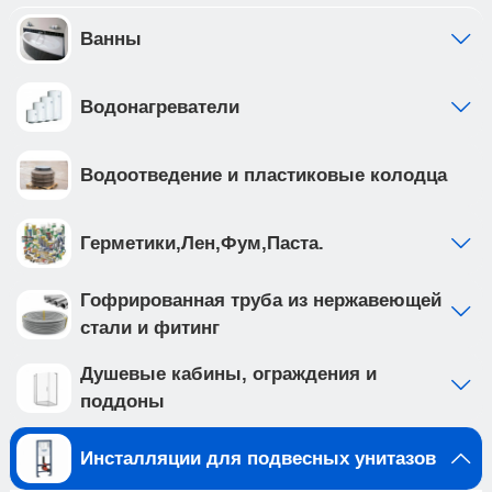
отдельно от общей системы водоснабжения •
фильтр грубой очистки предустановлен с
Ванны
завода • ножки рамы регулируются в диапазоне
от 0 до 200мм. • рама инсталляции выполнена из
Водонагреватели
высокопрочной стали с антикоррозийным
покрытием, что обеспечивает надежность и
долговечность Приобретая продукцию вы
Водоотведение и пластиковые колодца
обеспечиваете спокойствие и комфорт в вашем
доме на долгие годы вперед.
Создайте идеальную ванную комнату с
Герметики,Лен,Фум,Паста.
комплектом сантехники, который включает
подвесной унитаз BURGOS ALTO (арт.
Гофрированная труба из нержавеющей
IB.BRA.231.1B1) и клавишу смыва INOX-C цвета
стали и фитинг
розовое золото, матовое, нержавеющая сталь
(арт. IB.B011.007.002 ). Подвесной унитаз с
Душевые кабины, ограждения и
безободковой системой смыва выполнен из
поддоны
белого фарфора, и имеет такие особенности
как: • отсутствие ободка не мешает потоку воды
Инсталляции для подвесных унитазов
и не дает места для скопления грязи и бактерий