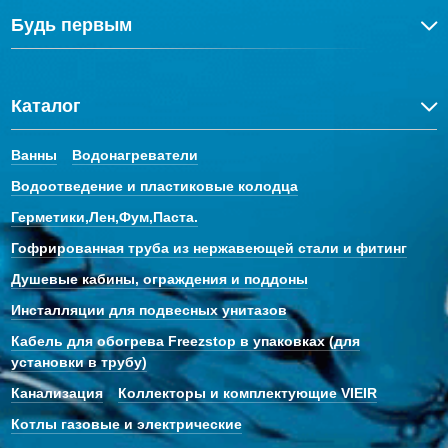
Будь первым
Каталог
Ванны
Водонагреватели
Водоотведение и пластиковые колодца
Герметики,Лен,Фум,Паста.
Гофрированная труба из нержавеющей стали и фитинг
Душевые кабины, ограждения и поддоны
Инсталляции для подвесных унитазов
Кабель для обогрева Freezstop в упаковках (для
установки в трубу)
Канализация
Коллекторы и комплектующие VIEIR
Котлы газовые и электрические