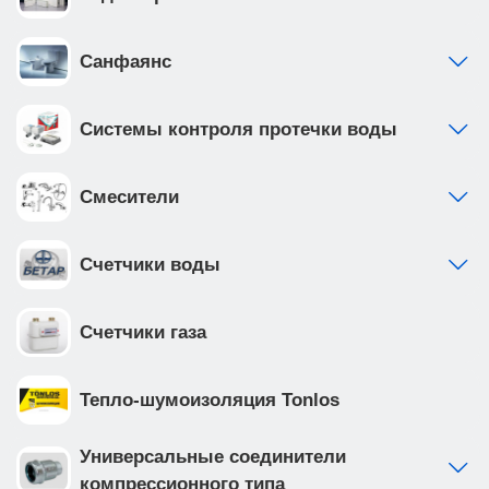
от 0 до 200мм. • рама инсталляции выполнена из
высокопрочной стали с антикоррозийным
покрытием, что обеспечивает надежность и
Санфаянс
долговечность Приобретая продукцию вы
обеспечиваете спокойствие и комфорт в вашем
Системы контроля протечки воды
доме на долгие годы вперед.
Смесители
Счетчики воды
Счетчики газа
Тепло-шумоизоляция Tonlos
Универсальные соединители
компрессионного типа