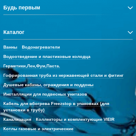
Будь первым
Каталог
Ванны
Водонагреватели
Водоотведение и пластиковые колодца
Герметики,Лен,Фум,Паста.
Гофрированная труба из нержавеющей стали и фитинг
Душевые кабины, ограждения и поддоны
Инсталляции для подвесных унитазов
Кабель для обогрева Freezstop в упаковках (для
установки в трубу)
Канализация
Коллекторы и комплектующие VIEIR
Котлы газовые и электрические