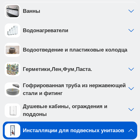
стали с антикоррозийным покрытием, что
обеспечивает надежность и долговечность
Ванны
Приобретая продукцию вы обеспечиваете
спокойствие и комфорт в вашем доме на долгие
Водонагреватели
годы вперед.
Создайте идеальную ванную комнату с
комплектом сантехники, который включает
Водоотведение и пластиковые колодца
подвесной унитаз BURGOS ALTO (арт.
IB.BRA.234.1B1) и клавишу смыва INOX-C цвета
розовое золото, глянцевое , нержавеющая сталь
Герметики,Лен,Фум,Паста.
(арт. IB.B011.004.001 ). Подвесной унитаз с
системой смыва TORNADO выполнен из белого
Гофрированная труба из нержавеющей
фарфора, и имеет такие особенности как: •
стали и фитинг
система смыва TORNADO на 20% эфективнее
других смывов • чаша с технологией
Душевые кабины, ограждения и
антивсплеск минимизирует возможность брызг
поддоны
и обеспечивает комфорт во время
использования • наноглазированное
Инсталляции для подвесных унитазов
антибактериальное покрытие унитаза