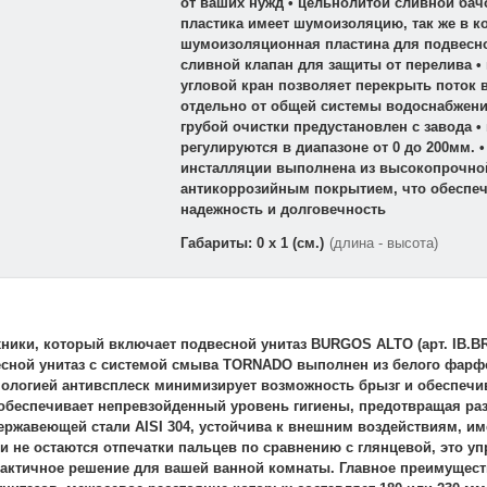
от ваших нужд • цельнолитой сливной бач
пластика имеет шумоизоляцию, так же в к
шумоизоляционная пластина для подвесног
сливной клапан для защиты от перелива •
угловой кран позволяет перекрыть поток 
отдельно от общей системы водоснабжени
грубой очистки предустановлен с завода 
регулируются в диапазоне от 0 до 200мм. •
инсталляции выполнена из высокопрочной
антикоррозийным покрытием, что обеспеч
надежность и долговечность
Габариты: 0 x 1 (см.)
(длина - высота)
ники, который включает подвесной унитаз BURGOS ALTO (арт. IB.B
двесной унитаз с системой смыва TORNADO выполнен из белого фарфо
нологией антивсплеск минимизирует возможность брызг и обеспечи
обеспечивает непревзойденный уровень гигиены, предотвращая раз
 нержавеющей стали AISI 304, устойчива к внешним воздействиям, 
и не остаются отпечатки пальцев по сравнению с глянцевой, это у
рактичное решение для вашей ванной комнаты. Главное преимущес