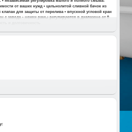
. • независимая регулировка малого и полного смыва:
симости от ваших нужд • цельнолитой сливной бачок из
 клапан для защиты от перелива • впускной угловой кран
н с завода • ножки рамы регулируются в диапазоне от 0
ость и долговечность
 и время и предупреждаем за час до приезда.
у: