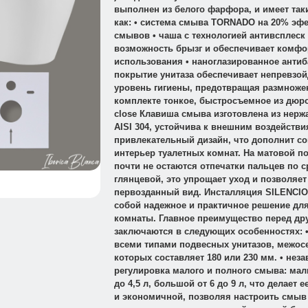
выполнен из белого фарфора, и имеет так
как: • система смыва TORNADO на 20% эфе
смывов • чаша с технологией антивсплеск
возможность брызг и обеспечивает комфо
использования • наноглазированное анти
покрытие унитаза обеспечивает непревзо
уровень гигиены, предотвращая размножен
комплекте тонкое, быстросъемное из дюро
close Клавиша смыва изготовлена из нер
AISI 304, устойчива к внешним воздействи
привлекательный дизайн, что дополнит с
интерьер туалетных комнат. На матовой п
почти не остаются отпечатки пальцев по 
глянцевой, это упрощает уход и позволяет
первозданный вид. Инсталляция SILENCIO
собой надежное и практичное решение дл
комнаты. Главное преимущество перед др
заключаются в следующих особенностях: 
всеми типами подвесных унитазов, межос
которых составляет 180 или 230 мм. • нез
регулировка малого и полного смыва: мал
до 4,5 л, большой от 6 до 9 л, что делает
и экономичной, позволяя настроить смыв