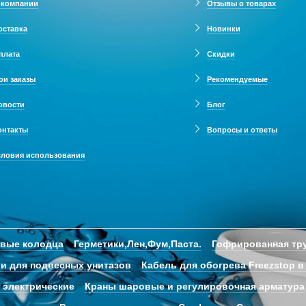
 компании
Отзывы о товарах
оставка
Новинки
плата
Скидки
ои заказы
Рекомендуемые
овости
Блог
онтакты
Вопросы и ответы
словия использования
овые колодца
Герметики,Лен,Фум,Паста.
Гофрированная тру
и для подвесных унитазов
Кабель для обогрева Freezstop в
 электрические
Краны шаровые и регулировочная арматура