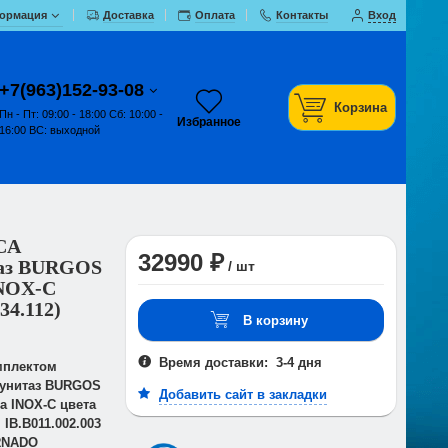
ормация
Доставка
Оплата
Контакты
Вход
+7(963)152-93-08
Корзина
Пн - Пт: 09:00 - 18:00 Сб: 10:00 -
Избранное
16:00 ВС: выходной
CA
32990 ₽
таз BURGOS
/ шт
INOX-C
34.112)
В корзину
Время доставки: 3-4 дня
мплектом
 унитаз BURGOS
Добавить сайт в закладки
а INOX-C цвета
IB.B011.002.003
ORNADO