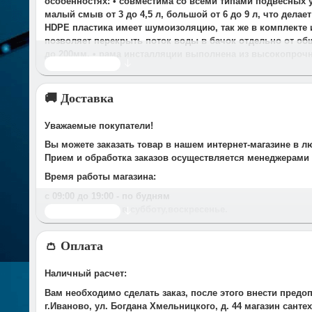
особенностях: • совместима со всеми типами подвесных у
малый смыв от 3 до 4,5 л, большой от 6 до 9 л, что дел
HDPE пластика имеет шумоизоляцию, так же в комплекте 
позволяет перекрыть поток воды в бачок отдельно от об
до 200мм. • рама инсталляции выполнена из высокопрочн
Читать дальше
🚚 Доставка
Уважаемые покупатели!
Вы можете заказать товар в нашем интернет-магазине в л
Прием и обработка заказов осуществляется менеджерами
Время работы магазина:
с 09:00 дo 19:00
- по будням
с 10.00 до 16.00
- в субботу,вocкpeceньe.
Читать дальше
При получении нами Вашей заявки, в течение часа с Вам
👛 Оплата
Срок доставки оговаривается при подтверждении заказа.
Доставка по г. Иваново:
Наличный расчет:
У компании есть служба доставки, дополнительно мы сот
Вам необходимо сделать заказ, после этого внести предо
Стоимость доставки до Вашего подъезда в г.Иваново сост
г.Иваново, ул. Богдана Хмельницкого, д. 44 магазин сант