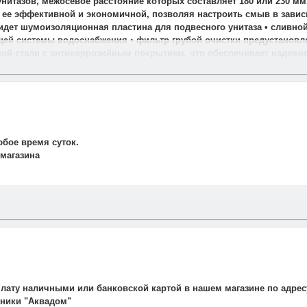
нитазов, межосевое расстояние которых составляет 180 или 230 мм
ает ее эффективной и экономичной, позволяя настроить смыв в зави
идет шумоизоляционная пластина для подвесного унитаза • сливной
щей системы водоснабжения • фильтр грубой очистки предустановле
ой стали с антикоррозийным покрытием, что обеспечивает надежн
юбое время суток.
 магазина
и свяжется наш менеджер для подтверждения и уточнения заказа.
рудничаем со службой такси. Мы заранее оговариваем удобную дату
плату наличными или банковской картой в нашем магазине по адрес
авляет 700 рублей.
ехники "Аквадом"