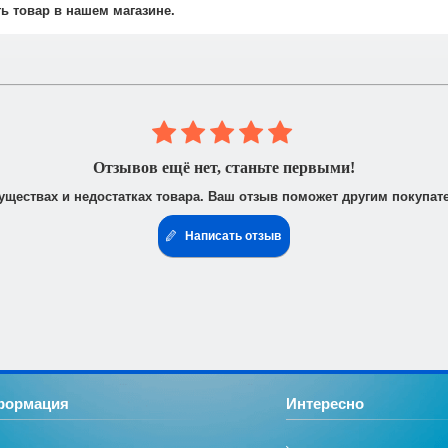
не осуществляется.
ть товар в нашем магазине.
 юридическими лицами. После получения заказа Вам высылается счё
доставить доверенность от фирмы-плательщика.
Отзывов ещё нет, станьте первыми!
уществах и недостатках товара. Ваш отзыв поможет другим покупат
Написать отзыв
формация
Интересно