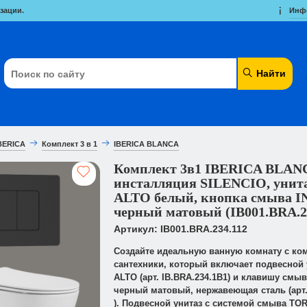
зации.
Инф
Найти
BERICA
Комплект 3 в 1
IBERICA BLANCA
Комплект 3в1 IBERICA BLAN
инсталляция SILENCIO, уни
ALTO белый, кнопка смыва 
черный матовый (IB001.BRA.2
Артикул: IB001.BRA.234.112
Создайте идеальную ванную комнату с ко
сантехники, который включает подвесной
ALTO (арт. IB.BRA.234.1B1) и клавишу смыв
черный матовый, нержавеющая сталь (арт. 
). Подвесной унитаз с системой смыва T