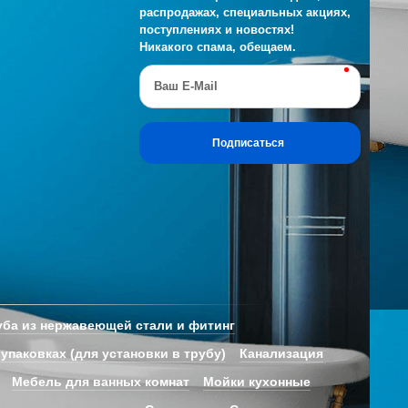
распродажах, специальных акциях,
поступлениях и новостях!
Никакого спама, обещаем.
Ваш E-Mail
Подписаться
ба из нержавеющей стали и фитинг
 упаковках (для установки в трубу)
Канализация
Мебель для ванных комнат
Мойки кухонные