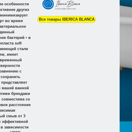
ие особенности
ктивнее других
 минимизирует
Все товары IBERICA BLANCA
рт во время
бактериальное
йденный
ие бактерий • в
пласта soft
жавеющей стали
ям, имеет
овременный
оверхности
сравнению с
 сохранить
 представляет
я вашей ванной
угими брендами
• совместима со
евое расстояние
ависимая
ый смыв от 3
 ее эффективной
 в зависимости