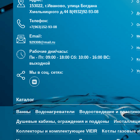
О
153022, г.Иваново, улица Богдана
Хмельницкого д.44
8(4932)92-93-08
Д
Телефон:
О
+7(963)152-93-08
Email:
М
929308@mail.ru
Н
Рабочие дни/часы:
Пн - Пт: 09:00 - 18:00 Сб: 10:00 - 16:00 ВС:
К
выходной
У
Мы в соц. сетях:
Каталог
Ванны
Водонагреватели
Водоотведение и пластик
Душевые кабины, ограждения и поддоны
Инсталляци
Коллекторы и комплектующие VIEIR
Котлы газовые и