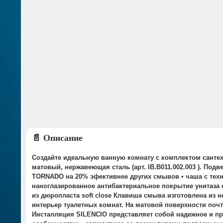
📄 Описание
Создайте идеальную ванную комнату с комплектом сантех
матовый, нержавеющая сталь (арт. IB.B011.002.003 ). По
TORNADO на 20% эфективнее других смывов • чаша с тех
наноглазированное антибактериальное покрытие унитаза 
из дюропласта soft close Клавиша смыва изготовлена из
интерьер туалетных комнат. На матовой поверхности почт
Инсталляция SILENCIO представляет собой надежное и п