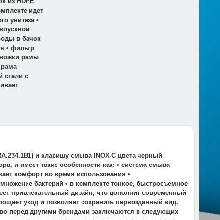
ок из HDPE
омплекте идет
о унитаза •
 впускной
воды в бачок
я • фильтр
• ножки рамы
 рама
 стали с
ивает
RA.234.1B1) и клавишу смыва INOX-C цвета черный
ра, и имеет такие особенности как: • система смыва
вает комфорт во время использования •
множение бактерий • в комплекте тонкое, быстросъемное
имеет привлекательный дизайн, что дополнит современный
прощает уход и позволяет сохранить первозданный вид.
тво перед другими брендами заключаются в следующих