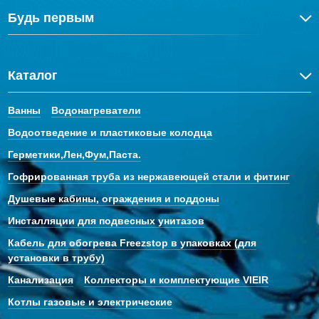
Будь первым
Каталог
Ванны
Водонагреватели
Водоотведение и пластиковые колодца
Герметики,Лен,Фум,Паста.
Гофрированная труба из нержавеющей стали и фитинг
Душевые кабины, ограждения и поддоны
Инсталляции для подвесных унитазов
Кабель для обогрева Freezstop в упаковках (для
установки в трубу)
Канализация
Коллекторы и комплектующие VIEIR
Котлы газовые и электрические