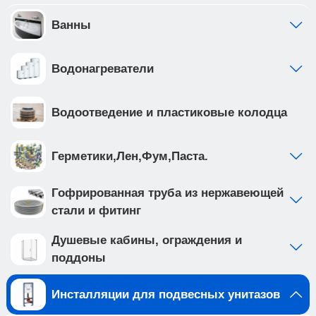
инсталляции выполнена из высокопрочной
стали с антикоррозийным покрытием, что
Ванны
обеспечивает надежность и долговечность
Создайте идеальную ванную комнату с
Водонагреватели
комплектом сантехники, который включает
подвесной унитаз BURGOS ALTO (арт.
IB.BRA.231.1B1) и клавишу смыва ESTI-S цвета
Водоотведение и пластиковые колодца
хром глянцевый, ABS пластик (арт.
IB.B085.003.002). Подвесной унитаз с
безободковой системой смыва выполнен из
Герметики,Лен,Фум,Паста.
белого фарфора, и имеет такие особенности
как: • отсутствие ободка не мешает потоку воды
Гофрированная труба из нержавеющей
и не дает места для скопления грязи и бактерий
стали и фитинг
• чаша с технологией антивсплеск
минимизирует возможность брызг и
Душевые кабины, ограждения и
обеспечивает комфорт во время использования
поддоны
• наноглазированное антибактериальное
покрытие унитаза обеспечивает
Инсталляции для подвесных унитазов
непревзойденный уровень гигиены,