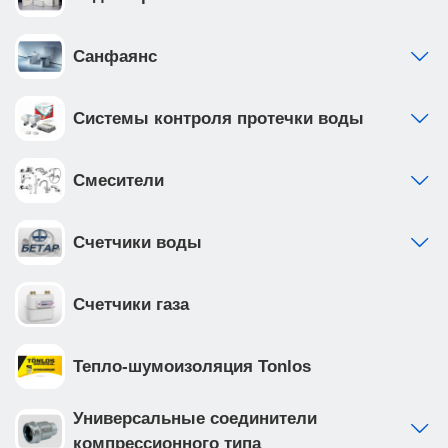
от 0 до 200мм. • рама инсталляции выполнена из
высокопрочной стали с антикоррозийным
покрытием, что обеспечивает надежность и
Санфаянс
долговечность Приобретая продукцию вы
обеспечиваете спокойствие и комфорт в вашем
Системы контроля протечки воды
доме на долгие годы вперед.
Смесители
Счетчики воды
Счетчики газа
Тепло-шумоизоляция Tonlos
Универсальные соединители
компрессионного типа