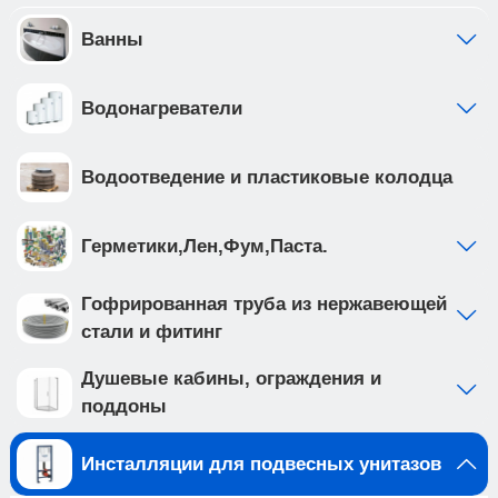
отдельно от общей системы водоснабжения •
фильтр грубой очистки предустановлен с
Ванны
завода • ножки рамы регулируются в диапазоне
от 0 до 200мм. • рама инсталляции выполнена из
Водонагреватели
высокопрочной стали с антикоррозийным
покрытием, что обеспечивает надежность и
долговечность Приобретая продукцию вы
Водоотведение и пластиковые колодца
обеспечиваете спокойствие и комфорт в вашем
доме на долгие годы вперед.
Создайте идеальную ванную комнату с
Герметики,Лен,Фум,Паста.
комплектом сантехники, который включает
подвесной унитаз BURGOS ALTO (арт.
Гофрированная труба из нержавеющей
IB.BRA.231.1B1) и клавишу смыва ESTI-Q цвета
стали и фитинг
серый матовый,, ABS пластик (арт.
IB.B083.007.000 ). Подвесной унитаз с
Душевые кабины, ограждения и
безободковой системой смыва выполнен из
поддоны
белого фарфора, и имеет такие особенности
как: • отсутствие ободка не мешает потоку воды
Инсталляции для подвесных унитазов
и не дает места для скопления грязи и бактерий