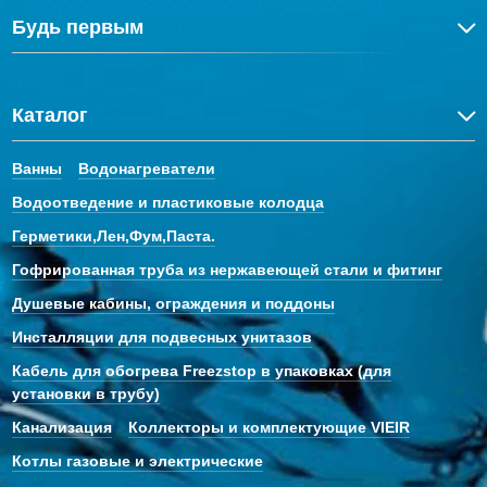
Будь первым
Каталог
Ванны
Водонагреватели
Водоотведение и пластиковые колодца
Герметики,Лен,Фум,Паста.
Гофрированная труба из нержавеющей стали и фитинг
Душевые кабины, ограждения и поддоны
Инсталляции для подвесных унитазов
Кабель для обогрева Freezstop в упаковках (для
установки в трубу)
Канализация
Коллекторы и комплектующие VIEIR
Котлы газовые и электрические